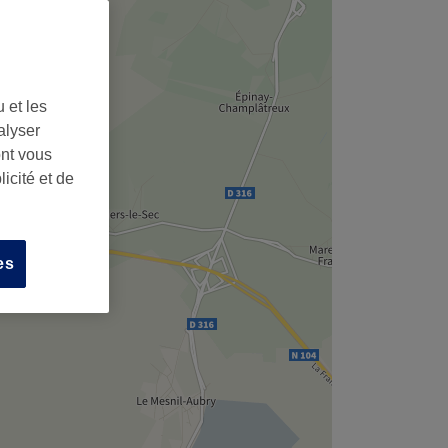
 et les
alyser
ont vous
icité et de
es