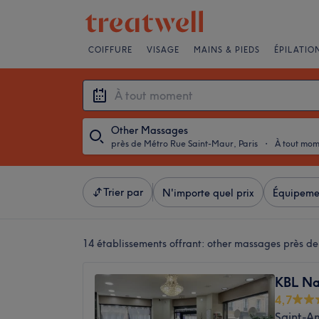
COIFFURE
VISAGE
MAINS & PIEDS
ÉPILATIO
Other Massages
près de Métro Rue Saint-Maur, Paris
・
À tout mo
Trier par
N'importe quel prix
Équipeme
14 établissements offrant:
other massages près de
KBL Na
4,7
Saint-Am