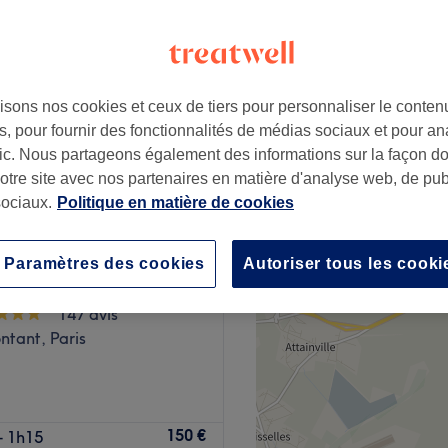
isons nos cookies et ceux de tiers pour personnaliser le contenu
29 €
, pour fournir des fonctionnalités de médias sociaux et pour an
afic. Nous partageons également des informations sur la façon d
notre site avec nos partenaires en matière d'analyse web, de publ
ociaux.
Politique en matière de cookies
ca Paris - Renata
Paramètres des cookies
Autoriser tous les cooki
 - Kobido
147 avis
ntant, Paris
aris, venez découvrir
150 €
- 1h15
me, KBL Naturel Beauty