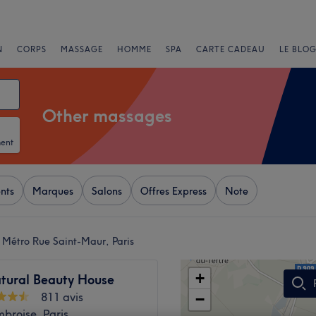
N
CORPS
MASSAGE
HOMME
SPA
CARTE CADEAU
LE BLOG
Other massages
ment
nts
Marques
Salons
Offres Express
Note
 Métro Rue Saint-Maur, Paris
+
tural Beauty House
811 avis
−
broise, Paris