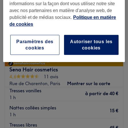
informations sur la façon dont vous utilisez notre site
avec nos partenaires en matière d'analyse web, de
publicité et de médias sociaux.
Politique en matière
de cookies
Paramètres des
Autoriser tous les
cookies
cookies
Sena Hair cosmetics
4,6
11 avis
Rue de Charenton, Paris
Montrer sur la carte
Tresses vanilles
à partir de
40 €
1 h
Nattes collées simples
15 €
1 h
Tresses libres
45 €