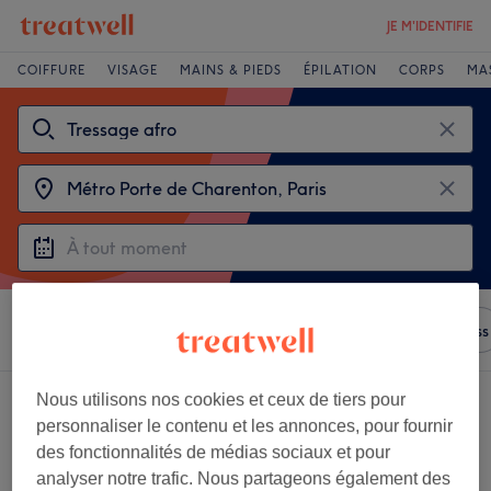
JE M'IDENTIFIE
COIFFURE
VISAGE
MAINS & PIEDS
ÉPILATION
CORPS
MA
Trier par
N'importe quel prix
Salons
Offres Express
2 établissements offrant:
Nous utilisons nos cookies et ceux de tiers pour
tressage afro près de Métro Porte de Charenton, Paris
personnaliser le contenu et les annonces, pour fournir
des fonctionnalités de médias sociaux et pour
analyser notre trafic. Nous partageons également des