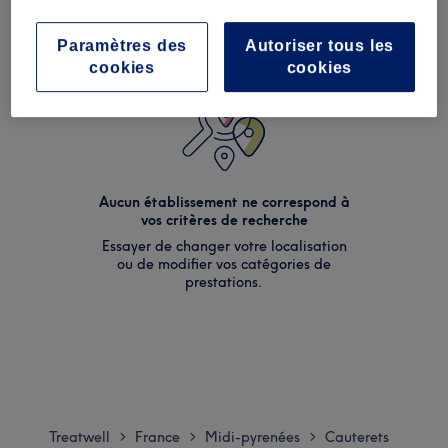
Paramètres des
Autoriser tous les
cookies
cookies
Aucun établissement ne correspond à
vos critères de recherche
Essayer de changer votre localisation
ou de modifier vos catégories de
prestations.
Treatwell
France
Midi-pyrenées
Cauterets
>
>
>