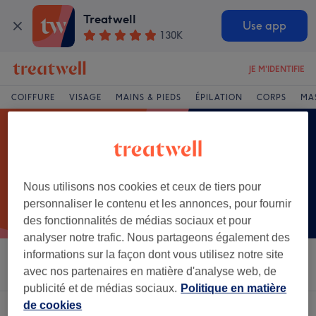
Treatwell
Use app
130K
JE M'IDENTIFIE
COIFFURE
VISAGE
MAINS & PIEDS
ÉPILATION
CORPS
MA
Nous utilisons nos cookies et ceux de tiers pour
personnaliser le contenu et les annonces, pour fournir
des fonctionnalités de médias sociaux et pour
analyser notre trafic. Nous partageons également des
informations sur la façon dont vous utilisez notre site
Trier par
Salons
Offres Express
Note
avec nos partenaires en matière d'analyse web, de
publicité et de médias sociaux.
Politique en matière
de cookies