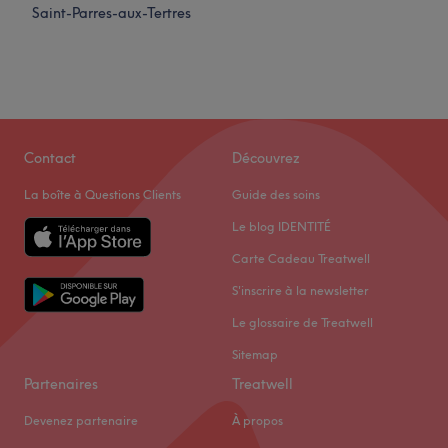
Saint-Parres-aux-Tertres
Contact
Découvrez
La boîte à Questions Clients
Guide des soins
Le blog IDENTITÉ
Carte Cadeau Treatwell
S'inscrire à la newsletter
Le glossaire de Treatwell
Sitemap
Partenaires
Treatwell
Devenez partenaire
À propos