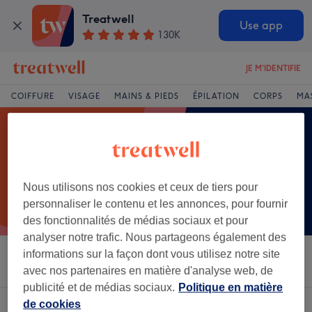
Treatwell
Use app
130K
JE M'IDENTIFIE
COIFFURE
VISAGE
MAINS & PIEDS
ÉPILATION
CORPS
MA
Nous utilisons nos cookies et ceux de tiers pour
personnaliser le contenu et les annonces, pour fournir
des fonctionnalités de médias sociaux et pour
analyser notre trafic. Nous partageons également des
informations sur la façon dont vous utilisez notre site
Trier par
Salons
Offres Express
Note
avec nos partenaires en matière d'analyse web, de
publicité et de médias sociaux.
Politique en matière
de cookies