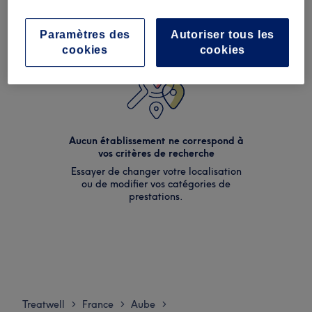
Paramètres des
Autoriser tous les
cookies
cookies
Aucun établissement ne correspond à
vos critères de recherche
Essayer de changer votre localisation
ou de modifier vos catégories de
prestations.
Treatwell
France
Aube
>
>
>