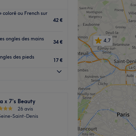
auté indien, réservé aux
cosy au cœur d'Épinay-sur-
 coloré ou French sur
 la station de métro Croix
42 €
Voir le salon
scale chez Bollywood Beauté
les ongles des mains
4,7
34 €
s découvrez un espace
se marient à merveille avec
ngles des pieds
 le parquet au sol. Lumineux
17 €
ntestable est idéal pour
ipe de professionnelles, qui
s besoins ainsi que vos
a x 7’s Beauty
oir-faire au service de votre
26 avis
Seine-Saint-Denis
faite, Bollywood Beauté vous
 : manucure, beauté des