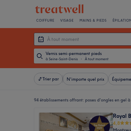
COIFFURE
VISAGE
MAINS & PIEDS
ÉPILATIO
Vernis semi-permanent pieds
à Seine-Saint-Denis
・
À tout moment
Trier par
N'importe quel prix
Équipeme
94 établissements offrant:
poses d'ongles en gel à
Royal 
4,8
Montreui