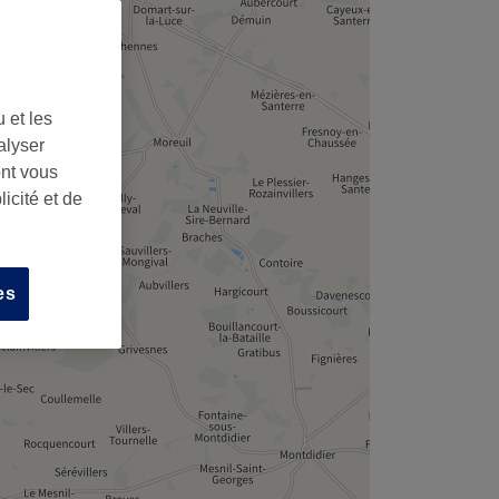
 et les
alyser
ont vous
icité et de
es