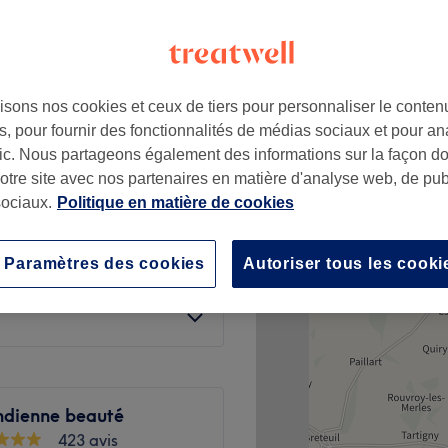
py hours" et de dernière
te
isons nos cookies et ceux de tiers pour personnaliser le contenu
à partir de
36 €
, pour fournir des fonctionnalités de médias sociaux et pour an
afic. Nous partageons également des informations sur la façon d
Économisez jusqu'à 20%
notre site avec nos partenaires en matière d'analyse web, de publ
à partir de
16,80 €
ociaux.
Politique en matière de cookies
Économisez jusqu'à 20%
Paramètres des cookies
Autoriser tous les cooki
à partir de
5,60 €
Économisez jusqu'à 20%
ndienne beauté
423 avis