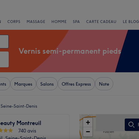
N
CORPS
MASSAGE
HOMME
SPA
CARTE CADEAU
LE BLOG
Vernis semi-permanent pieds
nts
Marques
Salons
Offres Express
Note
 Seine-Saint-Denis
+
Beauty Montreuil
740 avis
−
l, Seine-Saint-Denis