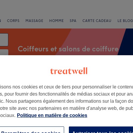
N
CORPS
MASSAGE
HOMME
SPA
CARTE CADEAU
LE BLOG
Coiffeurs et salons de coiffure
Coloration cheveux femme
Brushing
Balayage
isons nos cookies et ceux de tiers pour personnaliser le contenu
, pour fournir des fonctionnalités de médias sociaux et pour an
afic. Nous partageons également des informations sur la façon d
nts
Marques
Salons
Offres Express
Note
notre site avec nos partenaires en matière d'analyse web, de publ
ociaux.
Politique en matière de cookies
oiffure à Paris