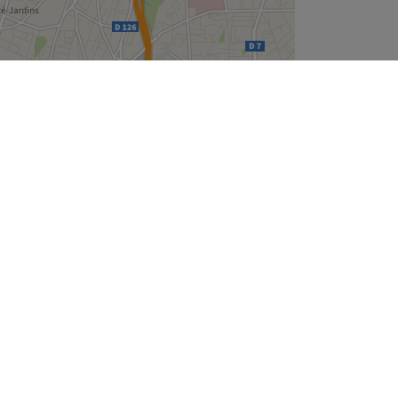
Leaflet
| ©
OpenStreetMap
contributors
Treatwell
À propos
t
Nous recrutons
Mentions légales et RGPD