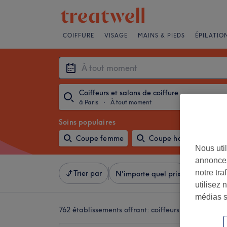
COIFFURE
VISAGE
MAINS & PIEDS
ÉPILATIO
Coiffeurs et salons de coiffure
à Paris
・
À tout moment
Soins populaires
Coupe femme
Coupe homme
Nous util
annonces
notre tr
Trier par
N'importe quel prix
Équipeme
utilisez 
médias s
762 établissements offrant:
coiffeurs et salons de c