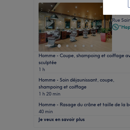
L'appa
4,6
Rue Sain
"Hap
Homme - Coupe, shampoing et coiffage ave
sculptée
1 h
Homme - Soin déjaunissant, coupe,
shampoing et coiffage
1 h 20 min
Homme - Rasage du crâne et taille de la b
40 min
Je veux en savoir plus