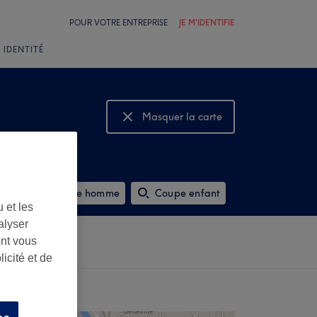
POUR VOTRE ENTREPRISE
JE M'IDENTIFIE
 IDENTITÉ
Masquer la carte
Montrer la carte
Barbier et rasage homme
Coupe enfant
 et les
alyser
ont vous
icité et de