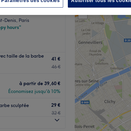
Paramètres des cookies
Autoriser tous les cooki
+
rtement 235th
265 avis
−
t-Denis, Paris
py hours"
c taille de la barbe
41 €
46 €
à partir de
39,60 €
Économisez jusqu'à 10%
29 €
arbe sculptée
32 €