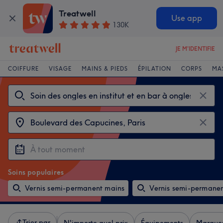
Treatwell
Use app
130K
JE M'IDENTIFIE
COIFFURE
VISAGE
MAINS & PIEDS
ÉPILATION
CORPS
MA
Soins populaires
Vernis semi-permanent mains
Vernis semi-permanen
Trier par