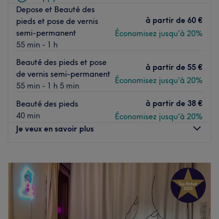
Depose et Beauté des
À seulement quelques minutes de l'arrêt de métro Havre -
à partir de
60 €
pieds et pose de vernis
Caumartin.
semi-permanent
Économisez jusqu'à 20%
L’équipe :
55 min - 1 h
Katia est une véritable experte, elle se fera un plaisir de
Beauté des pieds et pose
vous recevoir dans cet institut.
à partir de
55 €
de vernis semi-permanent
Économisez jusqu'à 20%
Nos coups de cœur :
55 min - 1 h 5 min
L’atmosphère : on découvre un espace chaleureux et
à partir de
38 €
Beauté des pieds
lumineux.
40 min
Économisez jusqu'à 20%
La spécialité de l’établissement : onglerie.
Je veux en savoir plus
Le petit plus : l'institut est idéalement placé et desservi
par de nombreux transports en commun.
Lundi
11:00
–
20:00
Voir le salon
Mardi
11:00
–
20:00
Mercredi
11:00
–
20:00
Jeudi
11:00
–
20:00
Vendredi
11:00
–
20:00
Samedi
11:00
–
20:00