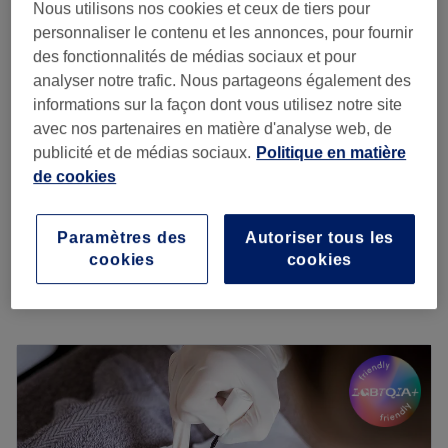
Opéra, Paris
Montrer sur la carte
Nous utilisons nos cookies et ceux de tiers pour
"Happy hours"
personnaliser le contenu et les annonces, pour fournir
Manucure et pose de vernis
des fonctionnalités de médias sociaux et pour
à partir de
33,60 €
semi-permanent
analyser notre trafic. Nous partageons également des
Économisez jusqu'à 20%
40 min - 45 min
informations sur la façon dont vous utilisez notre site
avec nos partenaires en matière d'analyse web, de
Beauté des pieds et pose
à partir de
38,40 €
publicité et de médias sociaux.
Politique en matière
de vernis semi-permanent
Économisez jusqu'à 20%
de cookies
40 min
à partir de
32 €
Femme - Beauté des pieds
Paramètres des
Autoriser tous les
40 min
Économisez jusqu'à 20%
cookies
cookies
Je veux en savoir plus
Lundi
10:30
–
19:30
Mardi
10:30
–
19:30
Mercredi
10:30
–
19:30
Jeudi
10:30
–
19:30
Vendredi
10:30
–
19:30