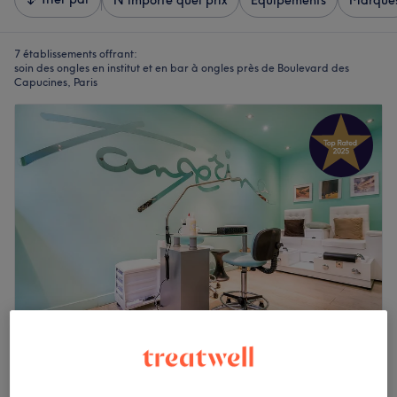
N'importe quel prix
Équipements
Marque
7 établissements offrant:
soin des ongles en institut et en bar à ongles près de Boulevard des
Capucines, Paris
Mozoe - Paris 9
4,7
3493 avis