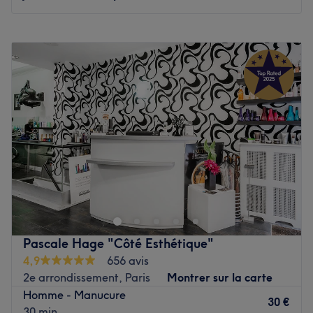
Voir le salon
Lundi
10:15
–
19:45
Mardi
10:15
–
19:45
Mercredi
10:15
–
19:45
Jeudi
10:15
–
19:45
Vendredi
10:15
–
19:45
Samedi
10:15
–
19:45
Dimanche
11:15
–
19:45
Votre rendez-vous beauté et bien-être intégral au cœur
du Printemps Haussmann ! Le Spa Quantique®
Energecia, prix de l'innovation 2023*, propose une
approche unique qui fusionne beauté, bien-être et
énergie pour des résultats naturels, visibles et durables.
Pascale Hage "Côté Esthétique"
Au programme de chaque soin : éclat immédiat,
4,9
656 avis
rajeunissement de la peau, silhouette harmonieuse, en
2e arrondissement, Paris
Montrer sur la carte
parfaite harmonie avec les mécanismes naturels de la
Homme - Manucure
peau. Nos soins allient techniques énergétiques,
30 €
30 min