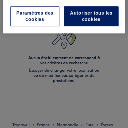
Paramètres des
Autoriser tous les
cookies
cookies
Aucun établissement ne correspond à
vos critères de recherche
Essayer de changer votre localisation
ou de modifier vos catégories de
prestations.
Treatwell
France
Normandie
Eure
Évreux
>
>
>
>