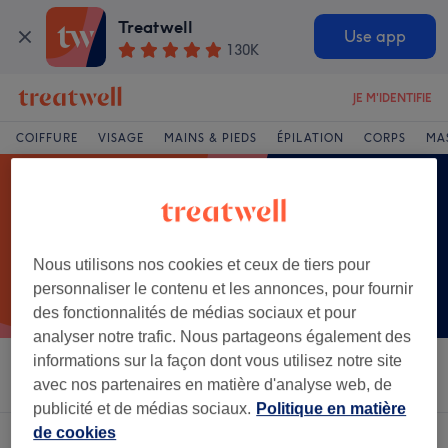
Treatwell
Use app
130K
JE M'IDENTIFIE
COIFFURE
VISAGE
MAINS & PIEDS
ÉPILATION
CORPS
MA
Nous utilisons nos cookies et ceux de tiers pour
personnaliser le contenu et les annonces, pour fournir
des fonctionnalités de médias sociaux et pour
analyser notre trafic. Nous partageons également des
informations sur la façon dont vous utilisez notre site
Trier par
Salons
Offres Express
Note
avec nos partenaires en matière d'analyse web, de
publicité et de médias sociaux.
Politique en matière
de cookies