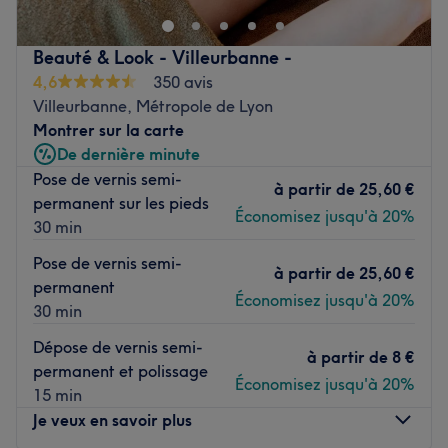
Laissez-vous aller à une séance d’épilation à la cire qui
laisse votre peau d'un incroyable douceur, une manucure
Beauté & Look - Villeurbanne -
associée à une pose de vernis classique ou un semi-
4,6
350 avis
permanent, beauté des pieds spa, ongles en gel ou
Villeurbanne, Métropole de Lyon
encore teinture des sourcils et des extensions de cil : vous
Montrer sur la carte
avez simplement l'embarras du choix pour sublimer votre
De dernière minute
beauté naturelle ! Accordez-vous une délicate parenthèse
Pose de vernis semi-
beauté et bien-être chez You are Beautiful - Paris 16.
à partir de
25,60 €
permanent sur les pieds
Économisez jusqu'à 20%
Transport public le plus proche
30 min
À deux minutes à pied de la station de métro Michel-
Pose de vernis semi-
Ange - Auteuil (lignes 9 et 10).
à partir de
25,60 €
permanent
Économisez jusqu'à 20%
L'équipe
30 min
Chaleur et convivialité sont au rendez-vous chez You are
Dépose de vernis semi-
Beautiful! Vous êtes reçue par une fantastique équipe de
à partir de
8 €
permanent et polissage
professionnelles qui met tout son savoir-faire au service
Économisez jusqu'à 20%
15 min
de votre beauté ainsi que de votre bien-être.
Je veux en savoir plus
Nos coups de cœur :