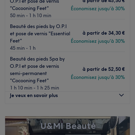
à partir de
45,50 €
O.P.I et pose de vernis
L’équipe
"Cocooning Feet"
Économisez jusqu'à 30%
C'est une équipe aux petits soins qui vous accueille
50 min - 1 h 10 min
chaleureusement ! Autour de Frédérique, ce sont des
Beauté des pieds by O.P.I
expertes de la beauté qui prennent le temps de vous
à partir de
34,30 €
et pose de vernis "Essential
recevoir, de vous écouter et de vous proposer le soin qu'il
Feet"
Économisez jusqu'à 30%
vous faut.
45 min - 1 h
Nos coups de cœur :
Beauté des pieds Spa by
L’atmosphère : Poussez les portes et découvrez un lieu
O.P.I et pose de vernis
accueillant et très cosy ! Ici, la décoration est soignée et
à partir de
52,50 €
semi-permanent
l'atmosphère qui règne est très apaisante.
Économisez jusqu'à 30%
"Cocooning Feet"
Les spécialités de l’établissement : l'onglerie, extensions
1 h 10 min - 1 h 25 min
de cils, soins amincissants et les massages.
Je veux en savoir plus
Les marques et produits utilisés : LPG, Décleor, Thalac,
Peggy Sage, OPI et Gelish.
Lundi
09:30
–
19:30
Voir le salon
Mardi
09:30
–
19:30
Mercredi
09:30
–
19:30
Jeudi
09:30
–
19:30