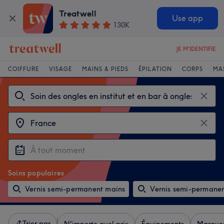
Treatwell
Use app
130K
JE M'IDENTIFIE
COIFFURE
VISAGE
MAINS & PIEDS
ÉPILATION
CORPS
MA
Soins populaires
Vernis semi-permanent mains
Vernis semi-permanen
Trier par