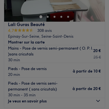
15e arrondissement. Profitez d'un moment rien qu'à vous
grâce à des soins sur mesure effectués avec
professionnalisme. Que ce soit pour une pause bien-être
rapide ou une journée de cocooning, le salon met l'accent
Lali Guras Beauté
sur les soins et garantit une expérience mémorable.
4,7
308 avis
Epinay-Sur-Seine, Seine-Saint-Denis
Transports publics les plus proches
Montrer sur la carte
À seulement six minutes à pied du métro Boucicaut et à
Mains - Pose de vernis semi-permanent ( O. P. I.
sept minutes du métro Convention.
20 €
)sans cricutals
25 €
30 min
L’équipe
Forts de leur savoir-faire et de leur expérience, Élisa et
Pieds - Pose de vernis
à partir de
10 €
Stephan prennent soin de vous et vous bichonnent le
20 min
temps d’une manucure, d’une beauté des pieds, d’un soin
Pieds - Pose de vernis semi-
du visage et même d’une épilation.
à partir de
20 €
permanent ( sans cricutals)
30 min - 35 min
Nos coups de cœur
Je veux en savoir plus
L’atmosphère : vous entrez dans un lieu moderne et cosy,
vous vous y sentez bien, parfait pour un instant beauté et