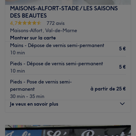
Transports publics les plus proches :
MAISONS-ALFORT-STADE / LES SAISONS
DES BEAUTES
Station de métro Buttes Chaumont.
4,7
772 avis
Maisons-Alfort, Val-de-Marne
L’équipe :
Montrer sur la carte
Mains - Dépose de vernis semi-permanent
Amisha est très chaleureuse et accueillante. Elle vous
5 €
10 min
propose des prestations d'exception pour un rendu 100%
vous.
Pieds - Dépose de vernis semi-permanent
5 €
10 min
Nos coups de cœur :
Pieds - Pose de vernis semi-
L’atmosphère : Ambiance chaleureuse, décoration aux
à partir de
25 €
permanent
délicieuses notes indiennes.
30 min - 35 min
Les spécialités de l’établissement : Manucure et épilation
Je veux en savoir plus
à la cire chaude.
Les petits plus : Équipe polyglotte, produits bio, boisson
Lundi
10:00
–
20:00
offerte, super quartier.
Mardi
10:00
–
20:00
Voir le salon
Mercredi
10:00
–
20:00