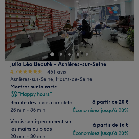
Vendredi
10:15
–
20:00
Samedi
10:15
–
20:00
Dimanche
10:15
–
20:00
Bienvenue chez Himalaya Beauté, un institut de beauté
installé dans le 20ᵉ arrondissement de Paris dans le joli
quartier Télégraphe. Laissez-vous vous faire chouchouter,
le temps d'une parenthèse de douceur et profitez de soins
sur mesure pour révéler votre beauté naturelle et prendre
Julia Léo Beauté - Asnières-sur-Seine
soin de votre peau. Faites-vous chouchouter par Paru
4,7
451 avis
chez Himalaya Beauté !
Asnières-sur-Seine, Hauts-de-Seine
Transports publics les plus proches :
Montrer sur la carte
"Happy hours"
Tout près de la station de métro Saint-Fargeau, desservie
à partir de
20 €
Beauté des pieds complète
par la ligne 3B.
25 min - 35 min
Économisez jusqu'à 20%
L’équipe :
Vernis semi-permanent sur
Paru, originaire du Népal, prend soin de vous de la tête
à partir de
16 €
les mains ou pieds
aux pieds.
Économisez jusqu'à 20%
20 min - 30 min