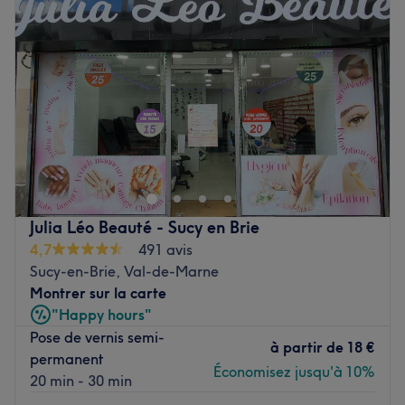
Jeudi
10:00
–
20:00
Vendredi
10:00
–
20:00
Samedi
10:00
–
20:00
Dimanche
10:00
–
20:00
Bienvenue à l’institut de beauté Les Saisons des Beautés,
situé à Maisons-Alfort, votre nouvelle adresse dédiée à
la détente et au bien-être.
L’institut vous propose des prestations personnalisées
ainsi qu’une large gamme de soins esthétiques et de
Julia Léo Beauté - Sucy en Brie
bien-être adaptés à vos besoins. Votre esthéticienne
4,7
491 avis
expérimentée,
Linya
, vous accueille avec
Sucy-en-Brie, Val-de-Marne
professionnalisme et met tout en œuvre pour vous offrir
Montrer sur la carte
une expérience unique, relaxante et agréable. Découvrez
"Happy hours"
une sélection de soins soigneusement choisis pour
Pose de vernis semi-
sublimer votre beauté et profiter d’un véritable moment
à partir de
18 €
permanent
de détente.
Économisez jusqu'à 10%
20 min - 30 min
Transports publics les plus proches