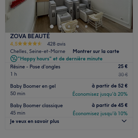
Bienvenue chez Kamadi, un espace dédié à la beauté et
au bien-être où expertise, savoir-faire et attention
personnalisée se rencontrent. Situé dans le 11ᵉ
arrondissement de Paris, le salon vous accueille dans une
ambiance chaleureuse et conviviale pour prendre soin de
ZOVA BEAUTÉ
vous de la tête aux pieds.
4,5
428 avis
Transport public le plus proche
Chelles, Seine-et-Marne
Montrer sur la carte
"Happy hours" et de dernière minute
Le métro Goncourt est à trois minutes à pied du salon.
25 €
Résine - Pose d'ongles
(ligne 11)
1 h
30 €
L'équipe
à partir de
52 €
Baby Boomer en gel
Madina et Kameta vous accueillent avec
50 min
Économisez jusqu'à 20%
professionnalisme, bienveillance et passion pour la
beauté. Complémentaires dans leurs expertises, elles
à partir de
45 €
Baby Boomer classique
mettent tout leur savoir-faire à votre service pour vous
45 min
Économisez jusqu'à 10%
offrir une expérience personnalisée et des prestations de
Je veux en savoir plus
qualité.
Nos coups de cœur :