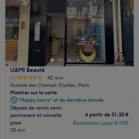
Vendredi
09:30
–
19:30
Samedi
09:30
–
19:15
Dimanche
09:00
–
16:45
BCBG est un centre de bien-être et d'esthétique situé
dans le 15ème arrondissement de Paris dans le quartier
de Cambronne, à deux pas du métro éponyme.
Ce centre de remise en forme offre un cadre moderne et
U&MI Beauté
un décor empreint d’élégance. L'équipe de professionnels
4,8
42 avis
du centre BCBG vous accueille avec le sourire dans une
Avenue des Champs-Elysées, Paris
ambiance conviviale et chaleureuse et vous suit tout au
Montrer sur la carte
long de vos soins pour optimiser leurs résultats.
"Happy hours" et de dernière minute
Dépose de vernis semi-
BCBG vous donne accès à des machines innovantes de
à partir de
31,50 €
permanent et nouvelle
dernière génération parmi lesquelles les solariums
pose
Économisez jusqu'à 10%
Ergoline, des cabines individuelles de Waterbike
30 min
équipées d'écrans et de jets hydromassants ou encore le