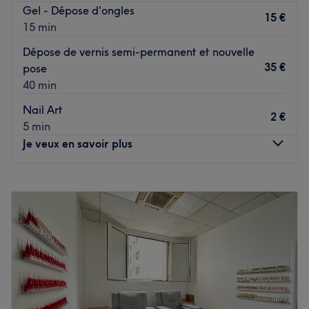
Gel - Dépose d'ongles
15 €
15 min
Dépose de vernis semi-permanent et nouvelle
35 €
pose
40 min
Nail Art
2 €
5 min
Je veux en savoir plus
Lundi
10:00
–
19:00
Mardi
10:00
–
19:00
Mercredi
10:00
–
19:00
Jeudi
10:00
–
19:00
Vendredi
10:00
–
19:00
Samedi
10:00
–
19:00
Dimanche
Fermé