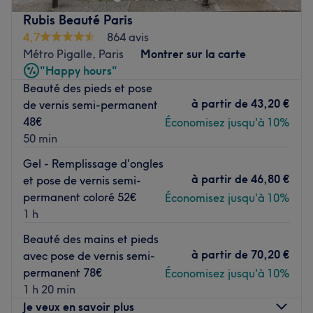
rapide ou une journée de cocooning, le salon met l'accent
Rubis Beauté Paris
Voir le salon
sur les soins et garantit une expérience mémorable.
4,7
864 avis
Métro Pigalle, Paris
Montrer sur la carte
Transport public le plus proche
"Happy hours"
Le salon est situé à deux minutes à pied de l'arrêt de bus
Beauté des pieds et pose
Saint-Philippe-du-Roule.
à partir de
43,20 €
de vernis semi-permanent
48€
Économisez jusqu'à 10%
L’équipe
50 min
Daotong est ravie de partager son savoir-faire.
Gel - Remplissage d'ongles
Nos coups de cœur :
à partir de
46,80 €
et pose de vernis semi-
L’atmosphère : une ambiance conviviale dans un institut
permanent coloré 52€
Économisez jusqu'à 10%
moderne où vous vous sentirez détendu.
1 h
Les spécialités de l’établissement : les soins du visage et
Beauté des mains et pieds
les soins du corps.
à partir de
70,20 €
avec pose de vernis semi-
Voir le salon
permanent 78€
Économisez jusqu'à 10%
1 h 20 min
Je veux en savoir plus