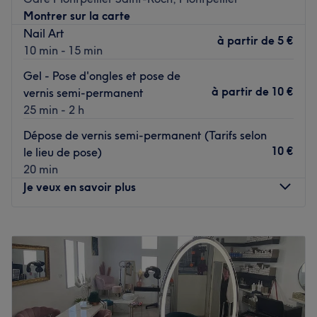
Montrer sur la carte
À quatre minutes à pied du métro Léon Blum.
Nail Art
à partir de
5 €
L'équipe
10 min - 15 min
L'équipe d'experts dévouées et passionnées, déploie ses
Gel - Pose d'ongles et pose de
compétences pour offrir des prestations personnalisées,
à partir de
10 €
vernis semi-permanent
assurant une expérience inoubliable au sein de Beauté
25 min - 2 h
d'Antigone.
Dépose de vernis semi-permanent (Tarifs selon
Nos coups de cœur
10 €
le lieu de pose)
L'atmosphère : le salon offre une ambiance zen.
20 min
Les spécialités de l'établissement : les soins du visage et
Je veux en savoir plus
du corps.
Voir le salon
Lundi
09:00
–
20:00
Mardi
08:00
–
17:00
Mercredi
09:00
–
20:00
Jeudi
09:00
–
20:00
Vendredi
09:00
–
20:00
Samedi
10:00
–
18:00