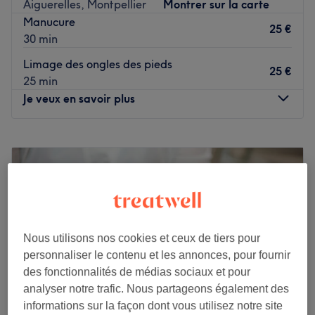
Aiguerelles, Montpellier
Montrer sur la carte
Manucure
25 €
30 min
Limage des ongles des pieds
25 €
25 min
Je veux en savoir plus
Lundi
10:00
–
19:00
Mardi
10:00
–
19:00
Mercredi
Fermé
Jeudi
10:00
–
22:00
Vendredi
10:00
–
22:00
Samedi
10:00
–
18:00
Dimanche
Fermé
Nous utilisons nos cookies et ceux de tiers pour
personnaliser le contenu et les annonces, pour fournir
des fonctionnalités de médias sociaux et pour
O'Walker Institut est un institut de beauté dédié aux
analyser notre trafic. Nous partageons également des
hommes installé à Montpellier. Profitez d'un moment rien
informations sur la façon dont vous utilisez notre site
qu'à vous grâce à des soins sur mesure effectués avec