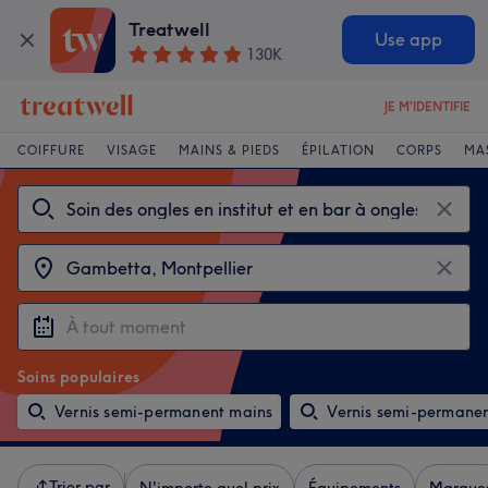
Treatwell
Use app
130K
JE M'IDENTIFIE
COIFFURE
VISAGE
MAINS & PIEDS
ÉPILATION
CORPS
MA
Soins populaires
Vernis semi-permanent mains
Vernis semi-permanen
Trier par