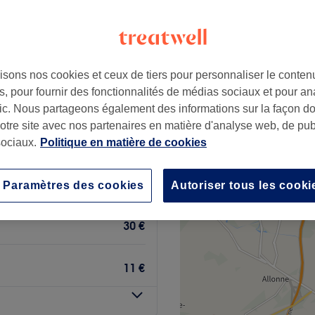
s de Herblay, Val-d'Oise
+
 Espace Beauté
166 avis
−
isons nos cookies et ceux de tiers pour personnaliser le contenu
ye, Val-d'Oise
, pour fournir des fonctionnalités de médias sociaux et pour an
 votre expert
afic. Nous partageons également des informations sur la façon d
notre site avec nos partenaires en matière d'analyse web, de publ
ociaux.
Politique en matière de cookies
permanent
40 €
Paramètres des cookies
Autoriser tous les cooki
30 €
11 €