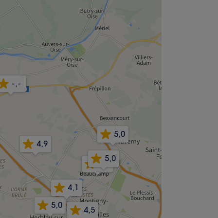
-,-
5,0
4,9
5,0
5,0
4,1
5,0
4,5