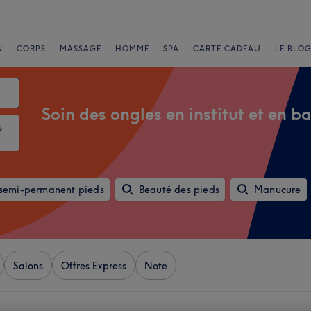
N
CORPS
MASSAGE
HOMME
SPA
CARTE CADEAU
LE BLOG
Soin des ongles en institut et en b
s
 semi-permanent pieds
Beauté des pieds
Manucure
Salons
Offres Express
Note