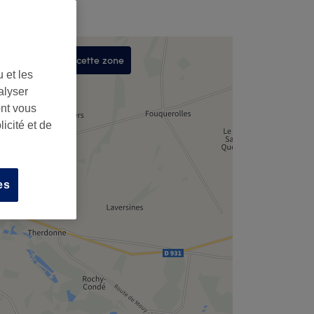
Rechercher dans cette zone
 et les
,
alyser
ont vous
icité et de
es