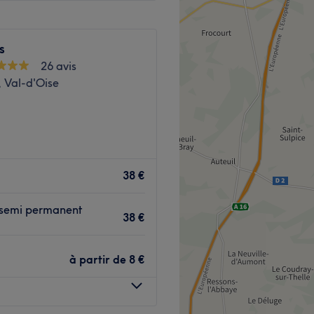
s
26 avis
 Val-d'Oise
té situé dans la ville de
, dans une pièce dédiée, et a
38 €
aitements de beauté de
s semi permanent
38 €
 cinq minutes à pied de
à partir de
8 €
ui le rend facilement