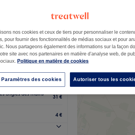
s de Île de Nantes, Nantes
+
sima
605 avis
−
isons nos cookies et ceux de tiers pour personnaliser le contenu
athédrale, Nantes
, pour fournir des fonctionnalités de médias sociaux et pour an
afic. Nous partageons également des informations sur la façon d
notre site avec nos partenaires en matière d'analyse web, de publ
ociaux.
Politique en matière de cookies
11 €
Paramètres des cookies
Autoriser tous les cooki
les ongles des mains
31 €
4 €