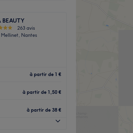
 BEAUTY
263 avis
 Mellinet, Nantes
ut de beauté spécialisé dans
merce et la Place du Cirque,
à partir de
1 €
lle, professionnelle
en résine, en gel, du
à partir de
1,50 €
es n'auront jamais été si
à partir de
38 €
m Place du Cirque (ligne 2)
 par un arrêt du même nom.