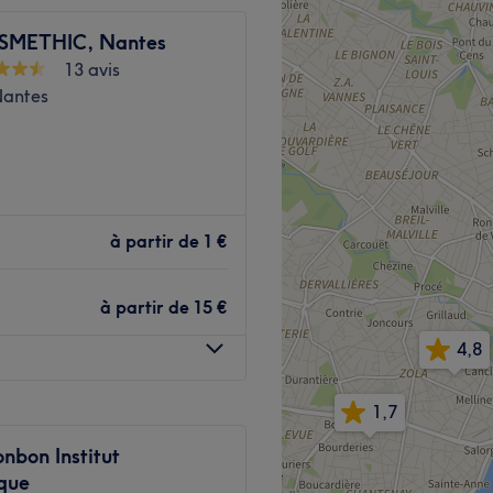
ire.
SMETHIC, Nantes
13 avis
Nantes
ns un institut moderne où
s du visage, les soins du
uté situé à Nantes,un
 votre confort , non loin de
Voir le salon
à partir de
1 €
à partir de
15 €
4,8
leurs clients avec le
1,7
nbon Institut
ique