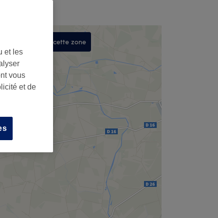
Rechercher dans cette zone
 et les
,
alyser
ont vous
icité et de
es