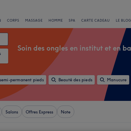
N
CORPS
MASSAGE
HOMME
SPA
CARTE CADEAU
LE BLOG
Soin des ongles en institut et en b
s
 semi-permanent pieds
Beauté des pieds
Manucure
Salons
Offres Express
Note