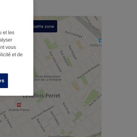
Rechercher dans cette zone
 et les
,
alyser
ont vous
icité et de
es