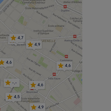
4,7
4,5
4,9
4,6
4,6
-,-
4,6
4,5
4,9