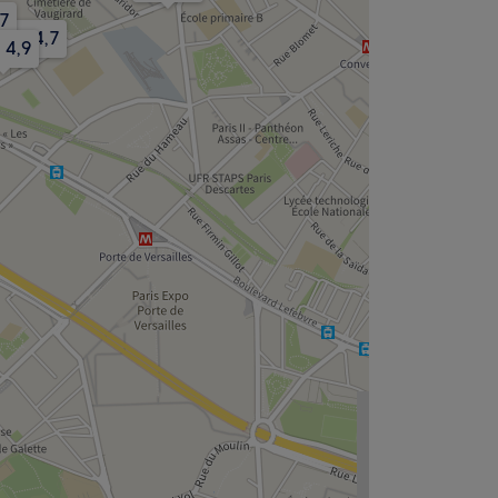
,7
4,7
4,9