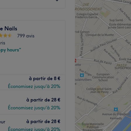
 métros
'Lourmel et Balard
e Nails
 reçoit dans cet institut.
799 avis
ris
fortable à la décoration
py hours"
stina et Gellish.
é dans le 15ème
à partir de
8 €
 Commerce et à proximité
Voir le salon
Économisez jusqu'à 20%
ure.
à partir de
28 €
un cadre épuré et moderne au
nt à un moment de détente.
Économisez jusqu'à 20%
 attend tout sourire et ces
à partir de
28 €
 vous accompagner, et de
eur
soins.
Économisez jusqu'à 20%