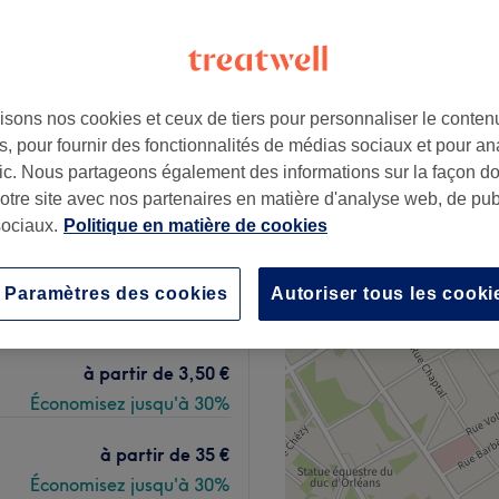
l, Paris
+
n -15
430 avis
−
isons nos cookies et ceux de tiers pour personnaliser le contenu
ris
, pour fournir des fonctionnalités de médias sociaux et pour an
py hours"
afic. Nous partageons également des informations sur la façon d
notre site avec nos partenaires en matière d'analyse web, de publ
ociaux.
Politique en matière de cookies
à partir de
24,50 €
Paramètres des cookies
Autoriser tous les cooki
Économisez jusqu'à 30%
à partir de
3,50 €
Économisez jusqu'à 30%
à partir de
35 €
Économisez jusqu'à 30%