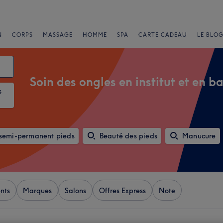
N
CORPS
MASSAGE
HOMME
SPA
CARTE CADEAU
LE BLOG
Soin des ongles en institut et en b
s
 semi-permanent pieds
Beauté des pieds
Manucure
nts
Marques
Salons
Offres Express
Note