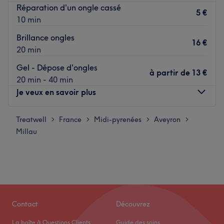
Réparation d'un ongle cassé
5 €
10 min
Brillance ongles
16 €
20 min
Gel - Dépose d'ongles
à partir de
13 €
20 min - 40 min
Je veux en savoir plus
Treatwell
Lundi
France
Midi-pyrenées
09:00
Aveyron
–
19:00
>
>
>
>
Millau
Mardi
09:00
–
19:00
Mercredi
09:00
–
19:00
Jeudi
09:00
–
19:00
Vendredi
09:00
–
19:00
Samedi
09:00
–
19:00
Dimanche
Fermé
Contact
Découvrez
L’instant beauté zen est un institut de beauté situé à
La boîte à Questions Clients
Guide des soins