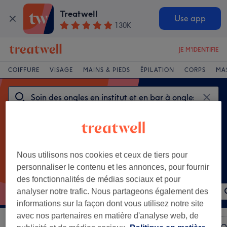
Treatwell
Use app
130K
JE M'IDENTIFIE
COIFFURE
VISAGE
MAINS & PIEDS
ÉPILATION
CORPS
MA
Nous utilisons nos cookies et ceux de tiers pour
personnaliser le contenu et les annonces, pour fournir
Soins populaires
des fonctionnalités de médias sociaux et pour
Vernis semi-permanent mains
Beauté des pieds
analyser notre trafic. Nous partageons également des
informations sur la façon dont vous utilisez notre site
avec nos partenaires en matière d'analyse web, de
Trier par