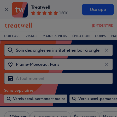
Treatwell
Use app
130K
JE M'IDENTIFIE
COIFFURE
VISAGE
MAINS & PIEDS
ÉPILATION
CORPS
MA
Soins populaires
Vernis semi-permanent mains
Vernis semi-permanen
Trier par