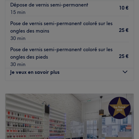
Dépose de vernis semi-permanent
10 €
15 min
Pose de vernis semi-permanent coloré sur les
25 €
ongles des mains
30 min
Pose de vernis semi-permanent coloré sur les
25 €
ongles des pieds
30 min
Je veux en savoir plus
Lundi
10:00
–
19:30
Mardi
10:00
–
19:30
Mercredi
10:00
–
19:30
Jeudi
10:00
–
19:30
Vendredi
10:00
–
19:30
Samedi
10:00
–
19:30
Dimanche
10:00
–
19:30