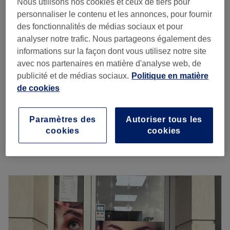
Nous utilisons nos cookies et ceux de tiers pour
Pontault-Combault, Seine-et-Marne
personnaliser le contenu et les annonces, pour fournir
Montrer sur la carte
des fonctionnalités de médias sociaux et pour
Remplissage et pose de vernis semi-permanent
42 €
analyser notre trafic. Nous partageons également des
ongles courts
informations sur la façon dont vous utilisez notre site
2 h
avec nos partenaires en matière d'analyse web, de
Manucure et pose de vernis semi-permanent
publicité et de médias sociaux.
Politique en matière
36 €
renforcé
de cookies
1 h 30 min
Dépose de semi-permanent extérieur
15 €
Paramètres des
Autoriser tous les
30 min
cookies
cookies
Je veux en savoir plus
Lundi
10:00
–
19:00
Mardi
10:00
–
19:00
Mercredi
10:00
–
19:00
Jeudi
10:00
–
19:00
Vendredi
10:00
–
19:00
Samedi
10:00
–
19:00