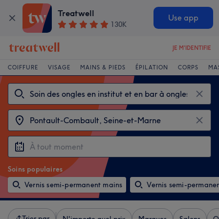
Treatwell
Use app
130K
JE M'IDENTIFIE
COIFFURE
VISAGE
MAINS & PIEDS
ÉPILATION
CORPS
MA
Soins populaires
Vernis semi-permanent mains
Vernis semi-permanen
Trier par