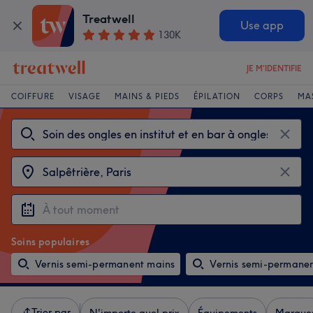
Treatwell
Use app
130K
JE M'IDENTIFIE
COIFFURE
VISAGE
MAINS & PIEDS
ÉPILATION
CORPS
MA
Soins populaires
Vernis semi-permanent mains
Vernis semi-permanen
Trier par