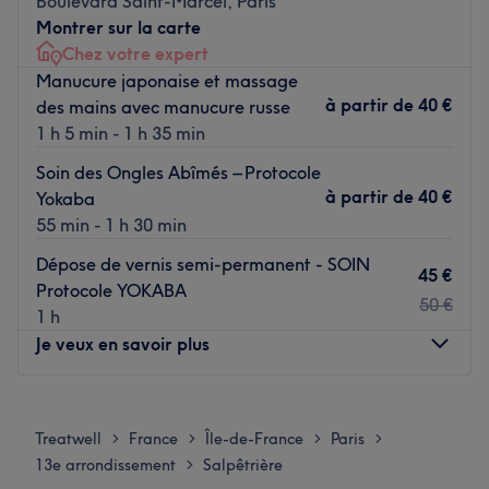
Boulevard Saint-Marcel, Paris
Transports publics les plus proches
Montrer sur la carte
Chez votre expert
Beauty Queen Nail Bar est situé entre la station de métro
Manucure japonaise et massage
Compo Formio (ligne 5) et la station Nationale (ligne 6),
à partir de
40 €
des mains avec manucure russe
L’équipe
1 h 5 min - 1 h 35 min
Blanka, véritable experte en onglerie, vous reçoit dans
Soin des Ongles Abîmés – Protocole
cet institut.
à partir de
40 €
Yokaba
Nos coups de cœur :
55 min - 1 h 30 min
L’atmosphère : on entre dans un cadre confortable à la
Dépose de vernis semi-permanent - SOIN
décoration moderne et épurée.
45 €
Protocole YOKABA
Les spécialités de l’établissement : l'onglerie et la beauté
50 €
1 h
des mains et pieds.
Je veux en savoir plus
Voir le salon
Lundi
09:00
–
18:15
Mardi
09:00
–
18:15
Treatwell
France
Île-de-France
Paris
>
>
>
>
Mercredi
09:00
–
18:15
13e arrondissement
Salpêtrière
>
Jeudi
09:00
–
18:15