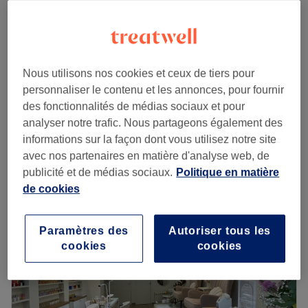
5 €
Mains - Dépose de vernis semi-permanent
10 min
10 €
Pieds - Dépose de vernis semi-permanent
5 €
10 min
Nous utilisons nos cookies et ceux de tiers pour
personnaliser le contenu et les annonces, pour fournir
Pieds - Pose de vernis semi-
des fonctionnalités de médias sociaux et pour
à partir de
25 €
permanent
analyser notre trafic. Nous partageons également des
20 min - 35 min
informations sur la façon dont vous utilisez notre site
Je veux en savoir plus
avec nos partenaires en matière d'analyse web, de
publicité et de médias sociaux.
Politique en matière
Lundi
10:00
–
19:00
de cookies
Mardi
10:00
–
19:00
Mercredi
10:00
–
19:00
Paramètres des
Autoriser tous les
Jeudi
10:00
–
19:00
cookies
cookies
Vendredi
10:00
–
19:00
Samedi
10:00
–
19:00
Dimanche
10:00
–
19:00