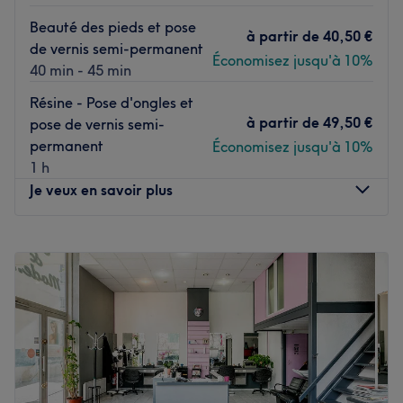
métro Les Gobelins (ligne 7).
Beauté des pieds et pose
à partir de
40,50 €
L’équipe
de vernis semi-permanent
Économisez jusqu'à 10%
Ri B, véritable experte en onglerie, vous reçoit dans cet
40 min - 45 min
institut.
Résine - Pose d'ongles et
à partir de
49,50 €
pose de vernis semi-
Nos coups de cœur :
permanent
Économisez jusqu'à 10%
L’atmosphère : découvrez un cadre confortable à la
1 h
décoration moderne et épurée.
Je veux en savoir plus
La spécialité de l’établissement : les poses de vernis
semi-permanent ainsi que les poses de gel.
Lundi
10:00
–
19:45
La marque et produits utilisés : Ladai, OPI, DND.
Mardi
10:00
–
19:45
Voir le salon
Mercredi
10:00
–
19:45
Jeudi
10:00
–
19:45
Vendredi
10:00
–
19:45
Samedi
10:00
–
19:45
Dimanche
10:00
–
18:00