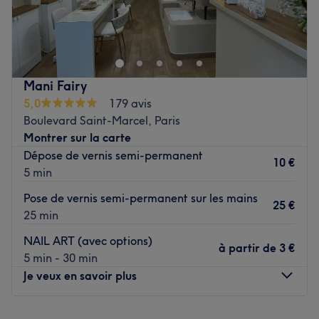
MJ Nails Beauté est un bar à ongles et institut de beauté
situé dans le 5ᵉ arrondissement de Paris, dans le quartier
Saint-Marcel.
O
Transports publics les plus proches :
Mani Fairy
5,0
179 avis
Station de métro Saint-Marcel.
Boulevard Saint-Marcel, Paris
Montrer sur la carte
L’équipe :
Dépose de vernis semi-permanent
10 €
5 min
L’équipe experte en beauté, exerce depuis plusieurs
années et vous propose un accueil des plus chaleureux et
Pose de vernis semi-permanent sur les mains
25 €
un résultat au top !
25 min
NAIL ART (avec options)
Nos coups de cœur :
à partir de
3 €
5 min - 30 min
L’atmosphère : Ambiance conviviale et détendue !
Je veux en savoir plus
Les spécialités de l’établissement : Beauté des mains et
des pieds , pose de faux ongles, épilations et head spa
Lundi
10:00
–
19:00
Les marques et produits utilisés : OPI, Dnd, Perron -