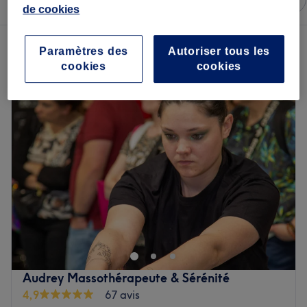
Marques
Salons
Offres Express
Note
de cookies
Un établissement offrant:
Paramètres des
Autoriser tous les
manucure et beauté des pieds à St. Fargeau-Ponthierry, Seine-et-
Marne
cookies
cookies
Audrey Massothérapeute & Sérénité
4,9
67 avis