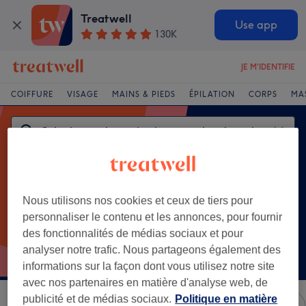
Treatwell
Use app
130K
JE M'IDENTIFIE
COIFFURE
VISAGE
MAINS & PIEDS
ÉPILATION
CORPS
MA
Nous utilisons nos cookies et ceux de tiers pour
personnaliser le contenu et les annonces, pour fournir
des fonctionnalités de médias sociaux et pour
Soins populaires
analyser notre trafic. Nous partageons également des
Beauté des pieds
informations sur la façon dont vous utilisez notre site
avec nos partenaires en matière d'analyse web, de
publicité et de médias sociaux.
Politique en matière
Trier par