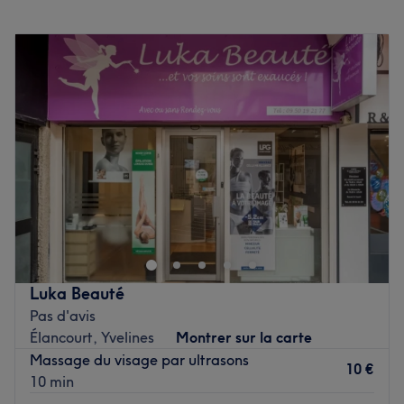
Lundi
10:00
–
18:00
Mardi
10:00
–
18:00
Mercredi
10:00
–
18:00
Jeudi
10:00
–
18:00
Vendredi
10:00
–
18:00
Samedi
Fermé
Dimanche
Fermé
Saphir Zen Therapy est un cabinet de beauté installé à
Les Clayes-sous-Bois. Profitez d'un moment rien qu'à vous
grâce à des soins sur mesure effectués avec
professionnalisme. Que ce soit pour une pause bien-être
rapide ou une journée de cocooning, le salon met l'accent
Luka Beauté
sur les soins et garantit une expérience mémorable.
Pas d'avis
Élancourt, Yvelines
Montrer sur la carte
Transport public le plus proche
Massage du visage par ultrasons
Le salon est situé à douze minutes à pied de la station de
10 €
10 min
train Villepreux Les Clayes.