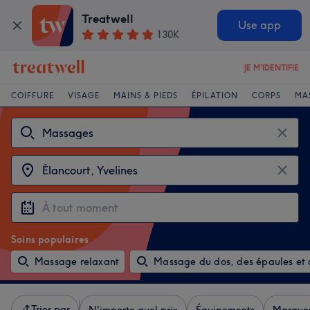
Treatwell
Use app
130K
JE M'IDENTIFIE
COIFFURE
VISAGE
MAINS & PIEDS
ÉPILATION
CORPS
MA
Soins populaires
Massage relaxant
Massage du dos, des épaules et 
Trier par