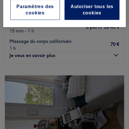
à partir de
15 €
parfumée - 1 séance
Paramètres des
Autoriser tous les
cookies
cookies
15 min - 1 h
Massage du corps en duo
à partir de
45 €
15 min - 1 h
Massage du corps californien
70 €
1 h
Je veux en savoir plus
Lundi
Fermé
Mardi
10:30
–
19:00
Mercredi
10:30
–
19:00
Jeudi
10:30
–
19:00
Vendredi
10:30
–
19:00
Samedi
10:30
–
19:00
Dimanche
10:30
–
15:00
Bienvenue chez Bahiya situé à Élancourt. Oubliez vos