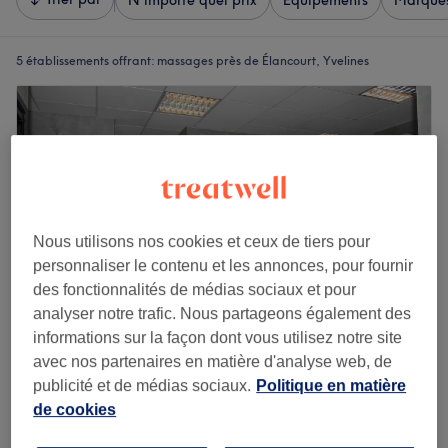
N'importe quel prix
Équipements
Marque
5 établissements offrant:
massages près de Élancourt, Yvelines
Nous utilisons nos cookies et ceux de tiers pour
personnaliser le contenu et les annonces, pour fournir
des fonctionnalités de médias sociaux et pour
analyser notre trafic. Nous partageons également des
informations sur la façon dont vous utilisez notre site
avec nos partenaires en matière d'analyse web, de
Bahiya
publicité et de médias sociaux.
Politique en matière
4,7
22 avis
de cookies
Élancourt, Yvelines
Montrer sur la carte
Massage du corps relaxant à l'huile