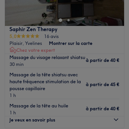
soucis du quotidien et prenez le temps de reposer votre
corps et votre esprit grâce à des prestations sur mesure
adaptées à vos besoins.
Saphir Zen Therapy
Transport public le plus proche
5,0
16 avis
Le salon est situé à trois minutes à pied de l'arrêt de bus
Plaisir, Yvelines
Montrer sur la carte
Bruxelles.
Chez votre expert
Massage du visage relaxant shiatsu
L’équipe
à partir de
40 €
30 min
Bahiya est aux petits soins pour sa clientèle.
Massage de la tête shiatsu avec
Nos coups de cœur :
haute fréquence stimulation de la
à partir de
45 €
L’atmosphère : une ambiance conviviale dans un institut
pousse capillaire
moderne où l’on se sent détendu.
1 h
Les spécialités de l’établissement : les massages et les
Massage de la tête au huile
soins du visage.
à partir de
40 €
1 h
La marque et produits utilisés : LPG.
Je veux en savoir plus
Voir le salon