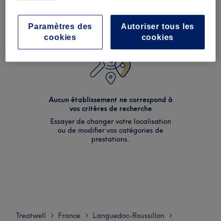
Paramètres des
Autoriser tous les
cookies
cookies
Aucun établissement ne correspond à
vos critères de recherche
Essayer de changer votre localisation
ou de modifier vos catégories de
prestations.
Treatwell
France
Languedoc-Roussillon
>
>
>