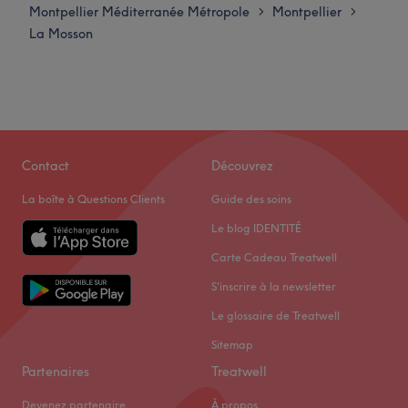
Montpellier Méditerranée Métropole
Montpellier
>
>
La Mosson
Contact
Découvrez
La boîte à Questions Clients
Guide des soins
Le blog IDENTITÉ
Carte Cadeau Treatwell
S'inscrire à la newsletter
Le glossaire de Treatwell
Sitemap
Partenaires
Treatwell
Devenez partenaire
À propos