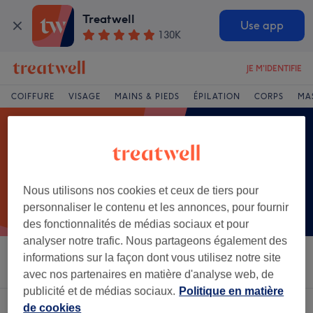
Treatwell
Use app
130K
JE M'IDENTIFIE
COIFFURE
VISAGE
MAINS & PIEDS
ÉPILATION
CORPS
MA
Nous utilisons nos cookies et ceux de tiers pour
personnaliser le contenu et les annonces, pour fournir
des fonctionnalités de médias sociaux et pour
analyser notre trafic. Nous partageons également des
informations sur la façon dont vous utilisez notre site
Trier par
Salons
Offres Express
Note
avec nos partenaires en matière d'analyse web, de
publicité et de médias sociaux.
Politique en matière
de cookies