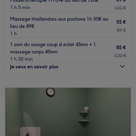
Madérothérapie 1H 69e au lieu de 120e
1 h 5 min
120 €
Massage thaïlandais aux pochons 1h 55€ au
55 €
lieu de 89€
89 €
1 h
1 soin du visage coup d eclat 45mn + 1
85 €
massage corps 45mn
120 €
1 h 30 min
Je veux en savoir plus
Lundi
10:00
–
19:00
Mardi
10:00
–
19:00
Mercredi
10:00
–
19:00
Jeudi
10:00
–
19:00
Vendredi
10:00
–
19:00
Samedi
09:00
–
18:00
Dimanche
Fermé