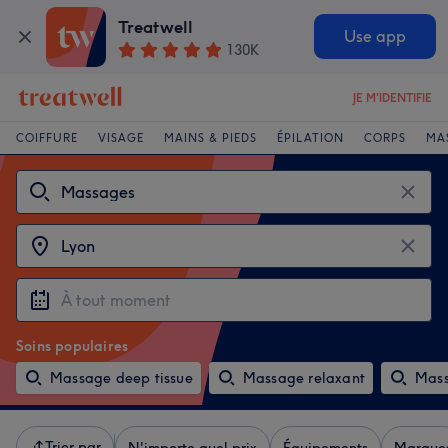
Treatwell
Use app
130K
JE M'IDENTIFIE
COIFFURE
VISAGE
MAINS & PIEDS
ÉPILATION
CORPS
MA
Soins populaires
Massage deep tissue
Massage relaxant
Mass
Trier par