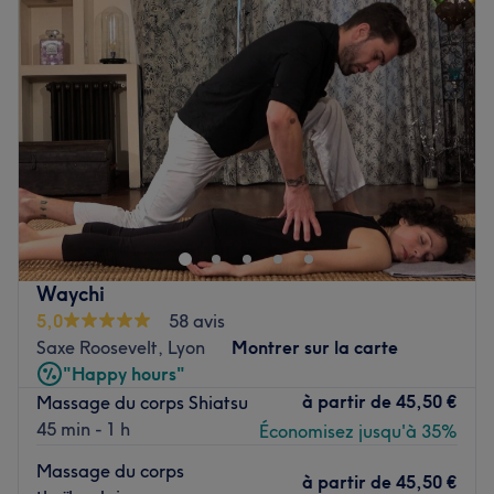
Mercredi
10:00
–
19:00
Voir le salon
Jeudi
10:00
–
19:00
Vendredi
10:00
–
19:00
Samedi
10:00
–
18:00
Dimanche
Fermé
Institut de beauté et spa orchidée est un lieu de beauté
installé à Lyon, dans le 6e arrondissemnt. Profitez d'un
moment rien qu'à vous grâce à des soins sur mesure
effectués avec professionnalisme. Que ce soit pour une
pause bien-être rapide ou une journée de cocooning, le
Waychi
salon met l'accent sur les soins et garantit une expérience
5,0
58 avis
mémorable.
Saxe Roosevelt, Lyon
Montrer sur la carte
"Happy hours"
Transport public le plus proche
à partir de
45,50 €
Massage du corps Shiatsu
À seulement trois minutes à pied de la Gare Part-Dieu
45 min - 1 h
Économisez jusqu'à 35%
V.Merle.
Massage du corps
à partir de
45,50 €