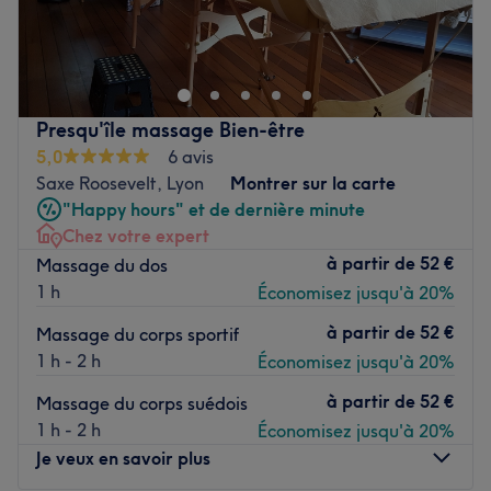
Envie de lâcher prise, de vous évader, de vous ressourcer
et de faire le plein d'énergie ? Bienvenue dans votre
salon de bien-être thaï Thaï Mâanee Bien Être, situé dans
le 6ᵉ arrondissement de Lyon.
Transport public le plus proche
Presqu'île massage Bien-être
5,0
6 avis
Le salon est idéalement situé à quatre minutes à pied de
Saxe Roosevelt, Lyon
Montrer sur la carte
l'arrêt de bus Vitton - Belges, desservi par les lignes C1
"Happy hours" et de dernière minute
et C6.
Chez votre expert
L'équipe
à partir de
52 €
Massage du dos
Une équipe de spécialistes du bien-être est à votre
1 h
Économisez jusqu'à 20%
disposition pour vous chouchouter de la tête aux pieds.
à partir de
52 €
Massage du corps sportif
Nos coups de cœur :
1 h - 2 h
Économisez jusqu'à 20%
L’atmosphère : une ambiance cocooning, des
à partir de
52 €
équipements modernes, une équipe aux petits soins, ici
Massage du corps suédois
tout est mis en oeuvre afin de vous faire vivre une
1 h - 2 h
Économisez jusqu'à 20%
expérience beauté unique.
Je veux en savoir plus
La spécialité de l’établissement : les massages.