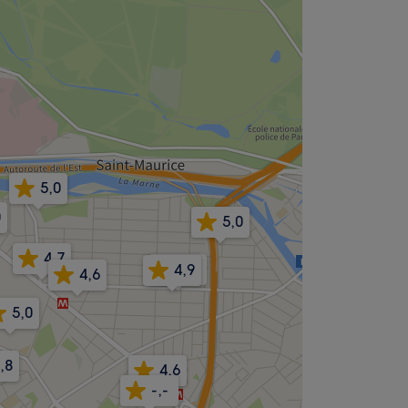
5,0
0
5,0
4,7
4,9
4,9
4,6
5,0
,8
4,6
-,-