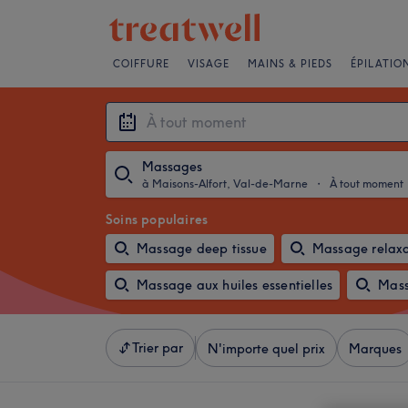
COIFFURE
VISAGE
MAINS & PIEDS
ÉPILATIO
Massages
à Maisons-Alfort, Val-de-Marne
・
À tout moment
Soins populaires
Massage deep tissue
Massage relax
Massage aux huiles essentielles
Mass
Trier par
N'importe quel prix
Marques