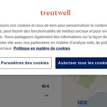
fort, Val-de-Marne
+
ya
5 avis
−
isons nos cookies et ceux de tiers pour personnaliser le contenu
-Alfort, Val-de-Marne
, pour fournir des fonctionnalités de médias sociaux et pour an
afic. Nous partageons également des informations sur la façon d
notre site avec nos partenaires en matière d'analyse web, de publ
ociaux.
Politique en matière de cookies
70 €
Paramètres des cookies
Autoriser tous les cooki
80 €
80 €