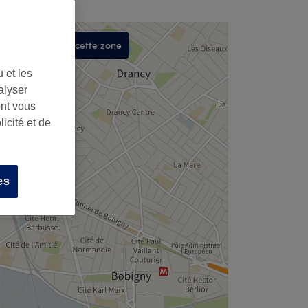
Rechercher dans cette zone
,
 et les
alyser
ont vous
icité et de
es