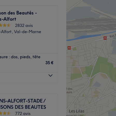
son des Beautés -
s-Alfort
2832 avis
-Alfort, Val-de-Marne
 détente et de bien-être,
re : dos, pieds, tête
 qui éveille vos sens ?
35 €
indarya, niché à Maisons-
mbiance cosy et
 Maisons-Alfort est à trois
gne 8)
NS-ALFORT-STADE /
AISONS DES BEAUTES
772 avis