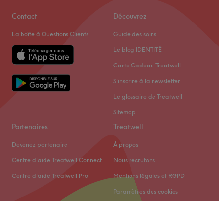
Voir le salon
Contact
Découvrez
La boîte à Questions Clients
Guide des soins
Le blog IDENTITÉ
Carte Cadeau Treatwell
S'inscrire à la newsletter
Le glossaire de Treatwell
Sitemap
Partenaires
Treatwell
Devenez partenaire
À propos
Centre d'aide Treatwell Connect
Nous recrutons
Centre d'aide Treatwell Pro
Mentions légales et RGPD
Paramètres des cookies