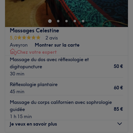
soucis du quotidien et prenez le temps de reposer votre
corps et votre esprit grâce à des prestations sur mesure
adaptées à vos besoins.
Massages Celestine
L’équipe
5,0
2 avis
Une équipe est aux petits soins pour sa clientèle.
Aveyron
Montrer sur la carte
Chez votre expert
Nos coups de cœur :
Massage du dos avec réflexologie et
L’atmosphère : une ambiance conviviale dans un institut
50 €
digitopuncture
moderne où l’on se sent détendu.
30 min
Les spécialités de l’établissement : les massages et les
soins du corps.
Réflexologie plantaire
60 €
45 min
Voir le salon
Massage du corps californien avec sophrologie
85 €
guidée
1 h 15 min
Je veux en savoir plus