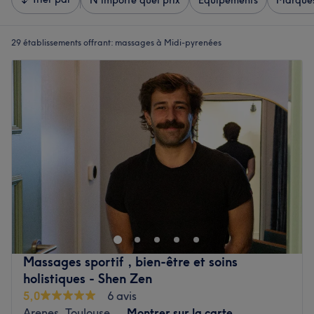
N'importe quel prix
Équipements
Marque
29 établissements offrant:
massages à Midi-pyrenées
Massages sportif , bien-être et soins
holistiques - Shen Zen
5,0
6 avis
Arenes, Toulouse
Montrer sur la carte