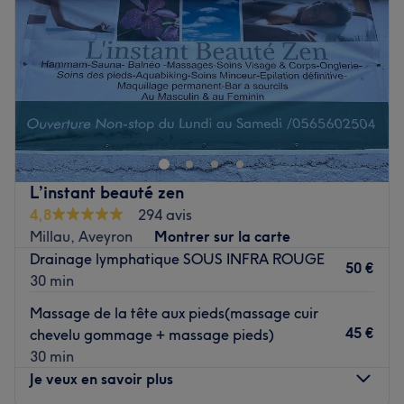
Vendredi
08:30
–
19:00
Samedi
08:00
–
14:00
Dimanche
Fermé
Plongez dans l'univers beauté du salon La Parenthèse
Beauté ! Cet espace à la fois moderne et authentique,
situé à Villefranche-de-Lauragais est l'adresse à
connaitre pour profiter d'un agréable moment de
détente, de partage et de convivialité le temps d'un
L’instant beauté zen
rendez-vous beauté.
4,8
294 avis
Transport public le plus proche :
Millau, Aveyron
Montrer sur la carte
Drainage lymphatique SOUS INFRA ROUGE
À quatre minutes à pied de la gare Villefranche-de-
50 €
30 min
Lauragais.
Massage de la tête aux pieds(massage cuir
L’équipe :
45 €
chevelu gommage + massage pieds)
Camille et Karla, vos experte
s c
ombinant la passion,
30 min
l'expérience et la créativité, sauront révéler votre
Je veux en savoir plus
véritable beauté.