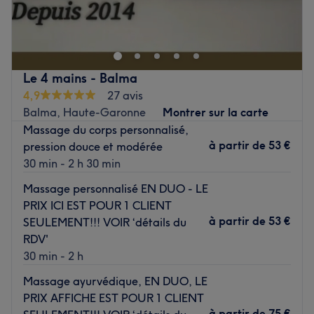
Orane Rêves en Beautés, situé à Castres, est une
invitation à l'évasion et au soin de soi. Orane vous y
accueille pour une expérience de bien-être sur mesure, où
chaque protocole est pensé pour harmoniser le corps et
l'esprit dans un cadre calme et professionnel.
Le 4 mains - Balma
Transport public le plus proche
4,9
27 avis
Balma, Haute-Garonne
Montrer sur la carte
L'établissement est accessible via les transports en
Massage du corps personnalisé,
commun de la ville, situé à environ dix minutes de marche
à partir de
53 €
pression douce et modérée
de l'arrêt de bus Borde Basse (Ligne 1), permettant aux
30 min - 2 h 30 min
clients de Castres de s'y rendre facilement.
Massage personnalisé EN DUO - LE
L'équipe
PRIX ICI EST POUR 1 CLIENT
Orane, votre praticienne dédiée, vous reçoit avec une
à partir de
53 €
SEULEMENT!!! VOIR ‘détails du
bienveillance naturelle et une grande écoute. Experte
RDV'
dans l'art du massage et des soins cutanés, elle adapte
30 min - 2 h
ses gestes à vos besoins spécifiques pour vous offrir un
moment de détente profonde et des résultats visibles.
Massage ayurvédique, EN DUO, LE
PRIX AFFICHE EST POUR 1 CLIENT
Nos coups de cœur :
à partir de
75 €