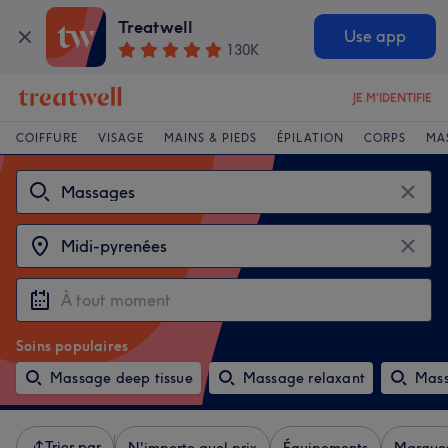
Treatwell
Use app
130K
JE M'IDENTIFIE
COIFFURE
VISAGE
MAINS & PIEDS
ÉPILATION
CORPS
MA
Soins populaires
Massage deep tissue
Massage relaxant
Mass
Trier par