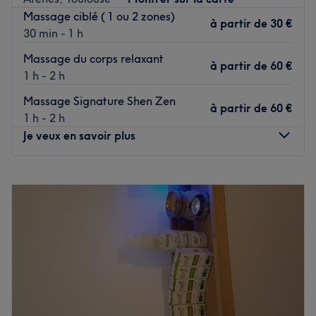
Massage ciblé ( 1 ou 2 zones)
à partir de
30 €
30 min - 1 h
Massage du corps relaxant
à partir de
60 €
1 h - 2 h
Massage Signature Shen Zen
à partir de
60 €
1 h - 2 h
Je veux en savoir plus
Lundi
10:00
–
20:00
Mardi
10:00
–
20:00
Mercredi
10:00
–
20:00
Jeudi
10:00
–
20:00
Vendredi
10:00
–
20:00
Samedi
10:00
–
20:00
Dimanche
10:00
–
20:00
Massages sportif, bien-être et soins holistiques - Shen