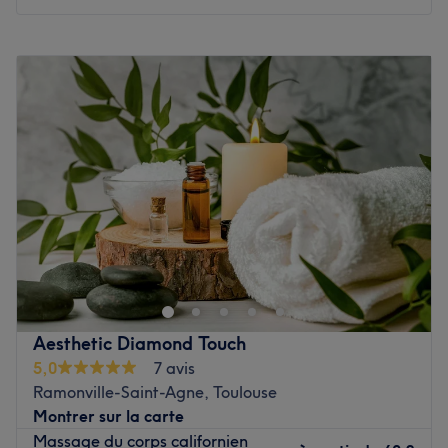
Lundi
09:15
–
16:45
Mardi
09:30
–
17:00
Mercredi
09:30
–
17:30
Jeudi
09:30
–
18:00
Vendredi
09:30
–
18:00
Samedi
Fermé
Dimanche
Fermé
Nadia bien être Naturopathe est un cabinet spécialisé
dans le bien-être et la naturopathie, installé à Tarbes
près de la Maison du Parc national des Pyrénées. Poussez
les portes d'un lieu où détente et relaxation riment avec
bien-être et profitez de soins relaxants le temps d'un
Aesthetic Diamond Touch
instant. C'est le moment idéal pour lâcher prise et se
5,0
7 avis
reconnecter avec soi-même.
Ramonville-Saint-Agne, Toulouse
Clientèle exclusivement féminine et possibilité d'avoir
Montrer sur la carte
toutes les prestations en bon cadeau.
Massage du corps californien