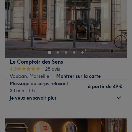
Vendredi
10:00
–
19:00
Samedi
10:00
–
19:00
Dimanche
Fermé
Bienvenue chez Haïko - Centre Esthétique & Bien-être,
situé dans le 6e arrondissement de Marseille. Profitez
d'un moment rien qu'à vous grâce à des soins sur mesure
effectués avec professionnalisme. Que ce soit pour une
pause bien-être rapide ou une journée de cocooning, le
Le Comptoir des Sens
salon met l'accent sur les soins et garantit une expérience
4,8
25 avis
mémorable.
Vauban, Marseille
Montrer sur la carte
Massage du corps relaxant
Transport public le plus proche
à partir de
49 €
30 min - 1 h
A trois minutes à pied de la station du métro Castellane.
Je veux en savoir plus
L’équipe
Servane et son équipe vous accueillent chaleureusement
Lundi
09:00
–
19:00
dans son salon.
Mardi
09:00
–
19:00
Mercredi
09:00
–
19:00
Nos coups de cœur :