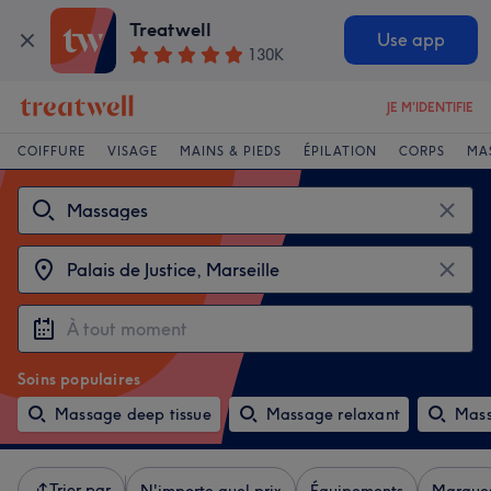
Treatwell
Use app
130K
JE M'IDENTIFIE
COIFFURE
VISAGE
MAINS & PIEDS
ÉPILATION
CORPS
MA
Soins populaires
Massage deep tissue
Massage relaxant
Mass
Trier par