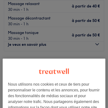
Massage relaxant
à partir de
40 €
30 min - 1 h
Massage décontractant
à partir de
50 €
30 min - 1 h
Massage tonique
à partir de
50 €
30 min - 1 h
Je veux en savoir plus
Lundi
10:00
–
20:30
Mardi
10:00
–
20:30
Mercredi
10:00
–
20:30
Jeudi
10:00
–
20:30
Vendredi
10:00
–
20:30
Nous utilisons nos cookies et ceux de tiers pour
Samedi
10:00
–
20:30
personnaliser le contenu et les annonces, pour fournir
Dimanche
10:00
–
20:30
des fonctionnalités de médias sociaux et pour
analyser notre trafic. Nous partageons également des
Yispa | Salon de Massage au 7 Rue Dragon, 13006
informations sur la façon dont vous utilisez notre site