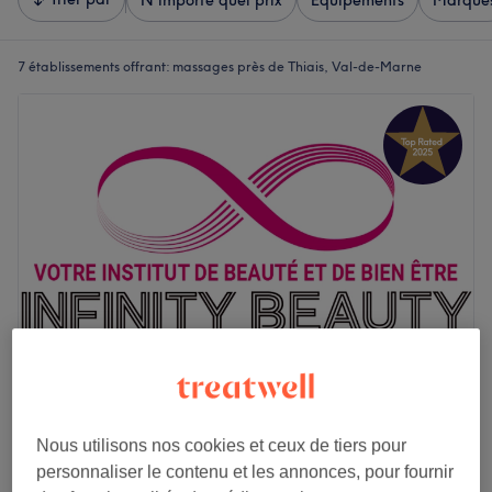
N'importe quel prix
Équipements
Marque
7 établissements offrant:
massages près de Thiais, Val-de-Marne
INFINITY BEAUTY - Thiais
4,8
427 avis
Nous utilisons nos cookies et ceux de tiers pour
Thiais, Val-de-Marne
Montrer sur la carte
personnaliser le contenu et les annonces, pour fournir
Modelage du corps relaxant - Prix