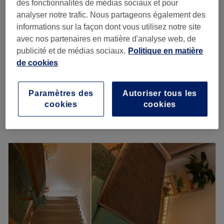
des fonctionnalités de médias sociaux et pour
à partir de
16 €
pour les Abonnés
analyser notre trafic. Nous partageons également des
15 min - 1 h
informations sur la façon dont vous utilisez notre site
avec nos partenaires en matière d'analyse web, de
Modelage du corps relaxant
à partir de
27 €
publicité et de médias sociaux.
Politique en matière
15 min - 1 h
de cookies
Massage detox drainant ( presso esthétique ) -
30 €
Prix pour les Abonnés
Paramètres des
Autoriser tous les
35 min
cookies
cookies
Je veux en savoir plus
Lundi
09:00
–
19:00
Mardi
09:00
–
19:00
Mercredi
09:00
–
19:00
Jeudi
09:00
–
19:00
Vendredi
09:00
–
19:00
Samedi
09:00
–
19:00
Dimanche
Fermé