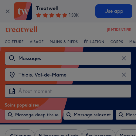
Treatwell
Use app
130K
JE M'IDENTIFIE
COIFFURE
VISAGE
MAINS & PIEDS
ÉPILATION
CORPS
MA
Soins populaires
Massage deep tissue
Massage relaxant
Mass
Trier par