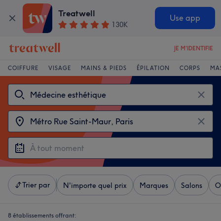
Treatwell
Use app
130K
JE M'IDENTIFIE
COIFFURE
VISAGE
MAINS & PIEDS
ÉPILATION
CORPS
MA
Trier par
N'importe quel prix
Marques
Salons
O
8 établissements offrant: