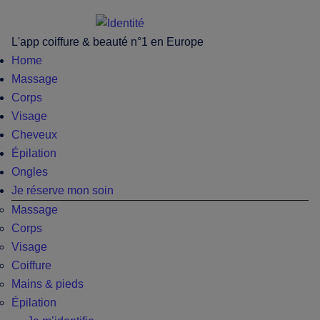
Passer
Skip
Passer
Passer
au
to
à
au
L'app coiffure & beauté n°1 en Europe
contenu
secondary
la
pied
Home
principal
menu
barre
de
Massage
latérale
page
Corps
principale
Visage
Cheveux
Épilation
Ongles
Je réserve mon soin
Massage
Corps
Visage
Coiffure
Mains & pieds
Épilation