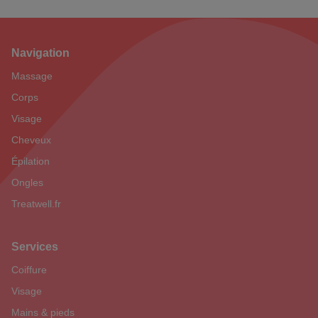
Navigation
Footer
Massage
Corps
Visage
Cheveux
Épilation
Ongles
Treatwell.fr
Services
Coiffure
Visage
Mains & pieds