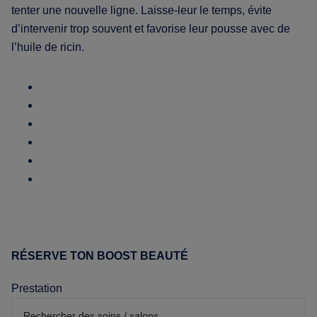
tenter une nouvelle ligne. Laisse-leur le temps, évite
d’intervenir trop souvent et favorise leur pousse avec de
l’huile de ricin.
Share
on
Share
Facebook
on
Share
(opens
Twitter
on
Share
new
(opens
LinkedIn
on
Share
window)
new
(opens
WhatsApp
on
Share
window)
new
(opens
Pinterest
on
window)
new
(opens
eMail
window)
new
(opens
window)
new
RÉSERVE TON BOOST BEAUTÉ
Barre
window)
latérale
Prestation
principale