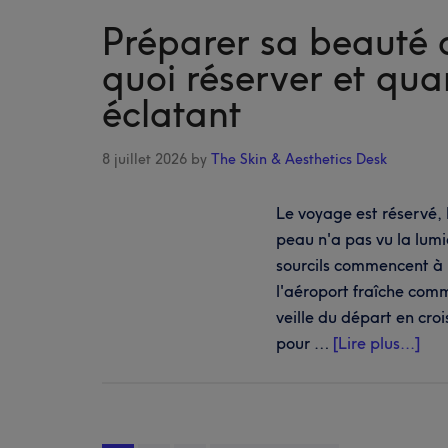
Préparer sa beauté 
quoi réserver et qua
éclatant
8 juillet 2026
by
The Skin & Aesthetics Desk
Le voyage est réservé, l
peau n'a pas vu la lumi
sourcils commencent à m
l'aéroport fraîche comm
veille du départ en cro
à
pour …
[Lire plus...]
pro
sa
bea
ava