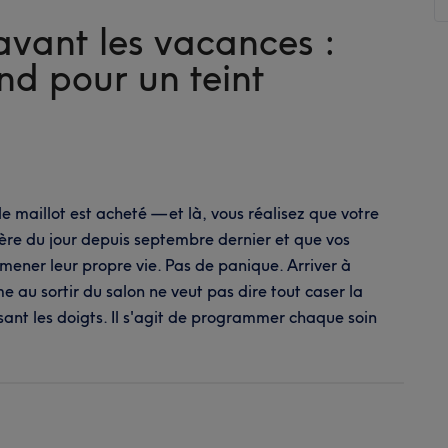
soyez
avant les vacances :
sur
la
nd pour un teint
Costa
del
Sol,
voici
où
e maillot est acheté — et là, vous réalisez que votre
réserv
ère du jour depuis septembre dernier et que vos
votre
ener leur propre vie. Pas de panique. Arriver à
soin
e au sortir du salon ne veut pas dire tout caser la
beaut
isant les doigts. Il s'agit de programmer chaque soin
posPréparer
uté
nt