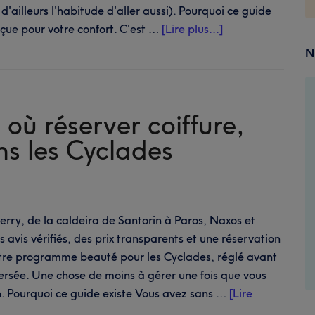
 d'ailleurs l'habitude d'aller aussi). Pourquoi ce guide
à
nçue pour votre confort. C'est …
[Lire plus...]
proposL'Algarve,
N
au-
delà
des
 où réserver coiffure,
portes
du
ns les Cyclades
resort
:
où
réserver
ferry, de la caldeira de Santorin à Paros, Naxos et
coiffure,
 avis vérifiés, des prix transparents et une réservation
ongles
tre programme beauté pour les Cyclades, réglé avant
et
rsée. Une chose de moins à gérer une fois que vous
beauté
in. Pourquoi ce guide existe Vous avez sans …
[Lire
le