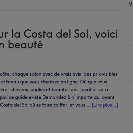
long
V
de
la
côte
r la Costa del Sol, voici
in beauté
a côte, chaque salon avec de vrais avis, des prix visibles
n créneau que vous réservez en ligne. Où que vous
érer cheveux, ongles et beauté sans sacrifier votre
quoi ce guide existe Demandez à n'importe qui ayant
à
Costa del Sol où se faire coiffer, et vous …
[Lire plus...]
propo
que
vous
Re