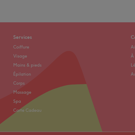
ances
i
Services
C
erver
Coiffure
Ai
nd
Visage
À
r
Mains & pieds
L
Épilation
A
t
Corps
atant
Massage
Spa
Carte Cadeau