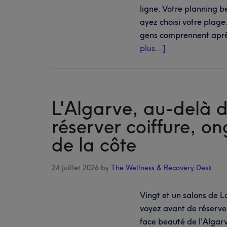
ligne. Votre planning 
ayez choisi votre plage
gens comprennent aprè
à
plus...]
proposUne
île,
cinq
côtes
L'Algarve, au-delà d
:
réserver coiffure, on
réserver
de la côte
coiffure,
ongles
et
24 juillet 2026
by
The Wellness & Recovery Desk
soins
en
Vingt et un salons de L
Sardaigne
voyez avant de réserver
face beauté de l'Algarve