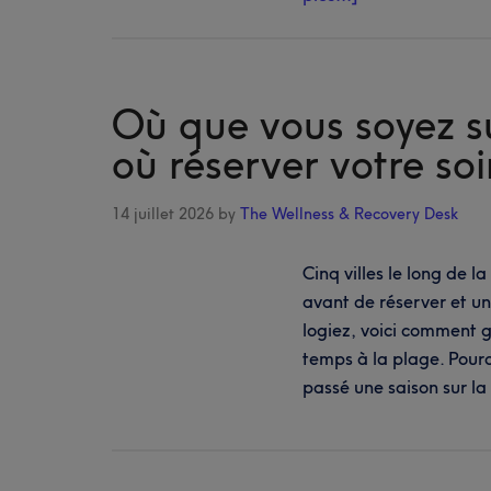
proposSantorin
et
au-
delà :
Où que vous soyez su
où
où réserver votre so
réserver
coiffure,
14 juillet 2026
by
The Wellness & Recovery Desk
ongles
et
Cinq villes le long de l
beauté
avant de réserver et u
dans
logiez, voici comment g
les
temps à la plage. Pour
Cyclades
passé une saison sur la 