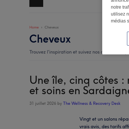
annonces
notre tr
utilisez 
médias s
Home
Cheveux
Cheveux
Trouvez l'inspiration et suivez nos conseils de p
Une île, cinq côtes :
et soins en Sardaign
31 juillet 2026
by
The Wellness & Recovery Desk
Vingt et un salons répa
vrais avis, des tarifs a