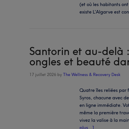
(et où les habitants ont
existe L'Algarve est co
Santorin et au-delà :
ongles et beauté da
17 juillet 2026
by
The Wellness & Recovery Desk
Quatre îles reliées par 
Syros, chacune avec des
en ligne immédiate. Vo
même la première trave
vivez la valise à la ma
à
plus...]