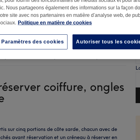
, pour fournir des fonctionnalités de médias sociaux et pour an
afic. Nous partageons également des informations sur la façon d
notre site avec nos partenaires en matière d'analyse web, de publ
ociaux.
Politique en matière de cookies
R
B
la
Paramètres des cookies
Autoriser tous les cooki
P
pr
ro pour vous sentir au top de la racine aux pointes.
L
 réserver coiffure, ongles
e
rtis sur cinq portions de côte sarde, chacun avec de
ffichés avant réservation et un créneau à réserver en