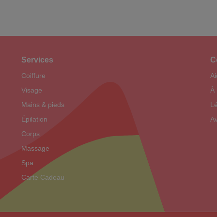
de
la
thérapie
d'induction
Services
C
du
collagène
Coiffure
Ai
Visage
À
Mains & pieds
Lé
Épilation
Av
Corps
Massage
Spa
Carte Cadeau