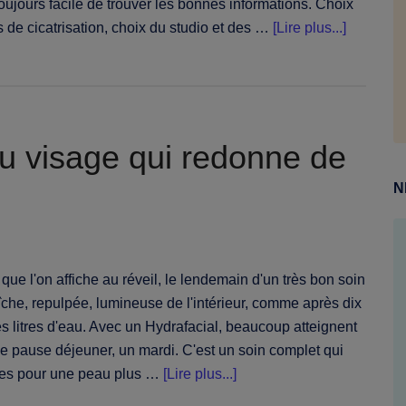
toujours facile de trouver les bonnes informations. Choix
à
de cicatrisation, choix du studio et des …
[Lire plus...]
proposPi
d'oreille
:
le
guide
 du visage qui redonne de
complet
N
des
types,
de
la
er que l'on affiche au réveil, le lendemain d'un très bon soin
sécurité
che, repulpée, lumineuse de l'intérieur, comme après dix
et
 litres d'eau. Avec un Hydrafacial, beaucoup atteignent
des
le pause déjeuner, un mardi. C'est un soin complet qui
soins
à
pes pour une peau plus …
[Lire plus...]
proposHydrafacial