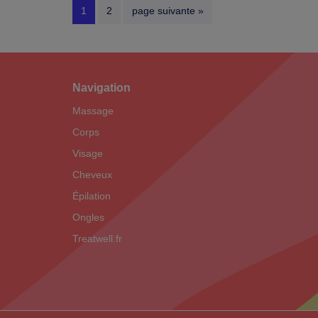
Page
Page
Aller
1
2
page suivante »
à
la
Navigation
Footer
Massage
Corps
Visage
Cheveux
Épilation
Ongles
Treatwell.fr