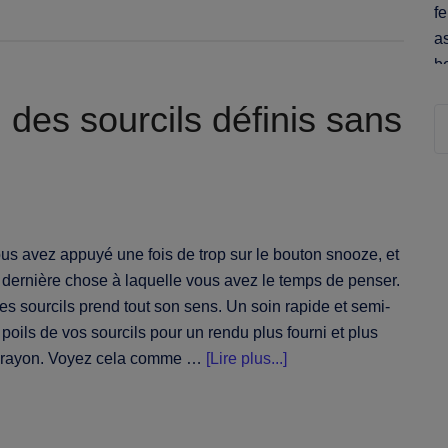
avant
les
vacances
:
quoi
: des sourcils définis sans
Re
réserver
et
quand
pour
un
vous avez appuyé une fois de trop sur le bouton snooze, et
teint
a dernière chose à laquelle vous avez le temps de penser.
éclatant
des sourcils prend tout son sens. Un soin rapide et semi-
poils de vos sourcils pour un rendu plus fourni et plus
à
e crayon. Voyez cela comme …
[Lire plus...]
proposTeinture
des
sourcils :