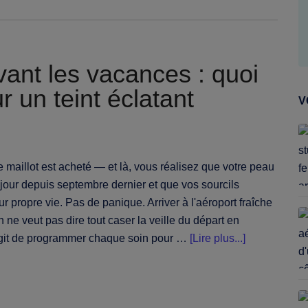
:
le
soin
du
ant les vacances : quoi
visage
 un teint éclatant
qui
V
redonne
de
l'éclat
e maillot est acheté — et là, vous réalisez que votre peau
 jour depuis septembre dernier et que vos sourcils
propre vie. Pas de panique. Arriver à l'aéroport fraîche
 ne veut pas dire tout caser la veille du départ en
à
s'agit de programmer chaque soin pour …
[Lire plus...]
proposPrépa
sa
beauté