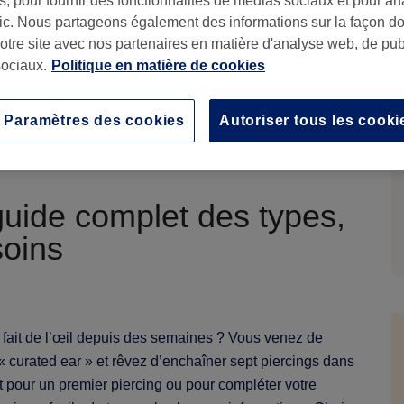
, pour fournir des fonctionnalités de médias sociaux et pour an
afic. Nous partageons également des informations sur la façon d
notre site avec nos partenaires en matière d'analyse web, de publ
ociaux.
Politique en matière de cookies
R
B
la
cs Desk
Paramètres des cookies
Autoriser tous les cooki
pr
e guide complet des types,
soins
 fait de l’œil depuis des semaines ? Vous venez de
« curated ear » et rêvez d’enchaîner sept piercings dans
 pour un premier piercing ou pour compléter votre