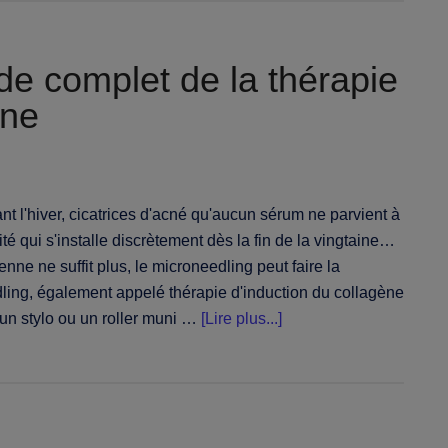
des
sourcils
définis
ide complet de la thérapie
sans
ène
effort
quotidien
 l'hiver, cicatrices d'acné qu'aucun sérum ne parvient à
ité qui s'installe discrètement dès la fin de la vingtaine…
nne ne suffit plus, le microneedling peut faire la
dling, également appelé thérapie d'induction du collagène
à
r un stylo ou un roller muni …
[Lire plus...]
proposMicroneedling
:
le
guide
complet