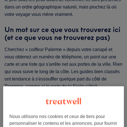
dans un ordre géographique naturel, mais piochez là où
votre voyage vous mène vraiment.
Un mot sur ce que vous trouverez ici
(et ce que vous ne trouverez pas)
Cherchez « coiffeur Palerme » depuis votre canapé et
vous obtenez un numéro de téléphone, un point sur une
carte et une liste qui s'arrête net aux portes de la ville. Rien
qui vous suive le long de la côte. Les guides bien classés
ont tendance à s'essouffler quelque part du côté de
Taormine, comme si le reste de la Sicile s'était
collectivement mis d'accord pour sauter la case coiffeur.
Et puis il y a l'autre point. Chaque salon présenté ici a de
vrais avis de vrais clients, un prix visible avant de réserver
Nous utilisons nos cookies et ceux de tiers pour
et un créneau que vous réservez en ligne en une minute.
personnaliser le contenu et les annonces, pour fournir