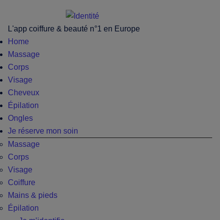
Passer
Skip
Passer
Passer
au
to
à
au
L'app coiffure & beauté n°1 en Europe
contenu
secondary
la
pied
Home
principal
menu
barre
de
Massage
latérale
page
Corps
principale
Visage
Cheveux
Épilation
Ongles
Je réserve mon soin
Massage
Corps
Visage
Coiffure
Mains & pieds
Épilation