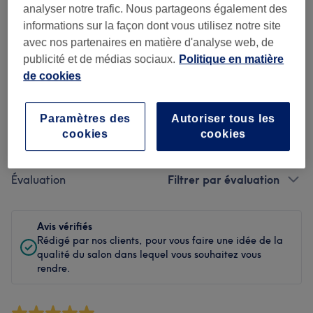
Propreté
analyser notre trafic. Nous partageons également des
informations sur la façon dont vous utilisez notre site
Personnel
avec nos partenaires en matière d'analyse web, de
publicité et de médias sociaux.
Politique en matière
de cookies
Filtrer les avis
Paramètres des
Autoriser tous les
Soin de
cookies
cookies
Toutes les prestations
beauté
Évaluation
Filtrer par évaluation
Avis vérifiés
Rédigé par nos clients, pour vous faire une idée de la
qualité du salon dans lequel vous souhaitez vous
rendre.