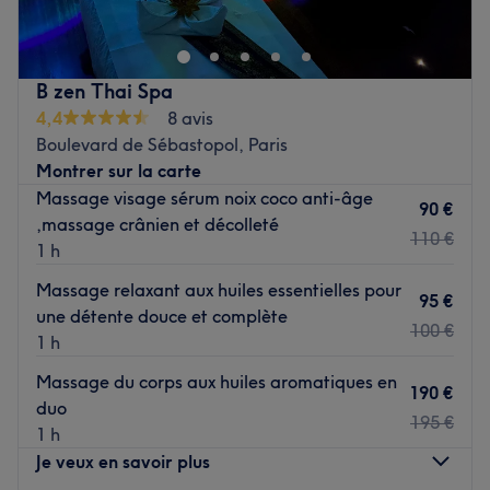
Victoria et ses mains d'expertes remplies de dextérité et
de maîtrise dans sa pièce ultra cocooning où vous
ressortirez avec un corps drainé et léger ainsi qu'une
B zen Thai Spa
peau sublimée et un esprit reposé !
4,4
8 avis
Transport public le plus proche
Boulevard de Sébastopol, Paris
La station de métro Étienne Marcel (ligne 4) est à deux
Montrer sur la carte
minutes à pied.
Massage visage sérum noix coco anti-âge
90 €
,massage crânien et décolleté
L’équipe
110 €
1 h
Victoria est aux petits soins pour sa clientèle.
Massage relaxant aux huiles essentielles pour
95 €
une détente douce et complète
Nos coups de cœur
100 €
1 h
L’atmosphère : une ambiance zen dans un lieu moderne
où l’on se sent détendu.
Massage du corps aux huiles aromatiques en
190 €
Les spécialités de l’établissement : les massages et les
duo
soins du corps.
195 €
1 h
Voir le salon
Je veux en savoir plus