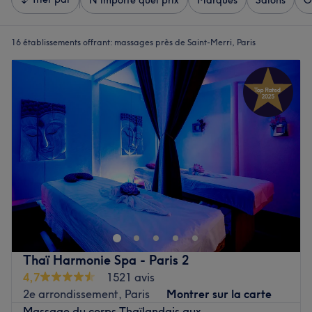
N'importe quel prix
Marques
Salons
O
16 établissements offrant:
massages près de Saint-Merri, Paris
Thaï Harmonie Spa - Paris 2
4,7
1521 avis
2e arrondissement, Paris
Montrer sur la carte
Massage du corps Thaïlandais aux