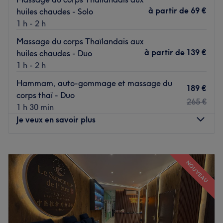
à partir de
69 €
huiles chaudes - Solo
1 h - 2 h
Massage du corps Thaïlandais aux
à partir de
139 €
huiles chaudes - Duo
1 h - 2 h
Hammam, auto-gommage et massage du
189 €
corps thaï - Duo
265 €
1 h 30 min
Je veux en savoir plus
Lundi
11:00
–
20:00
Mardi
11:00
–
20:00
NOUVEAU
Mercredi
11:00
–
20:00
Jeudi
11:00
–
20:00
Vendredi
11:00
–
20:00
Samedi
11:00
–
20:00
Dimanche
11:00
–
20:00