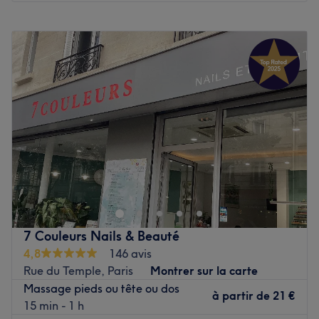
Lundi
11:00
–
20:00
Mardi
11:00
–
20:00
Mercredi
11:00
–
20:00
Jeudi
11:00
–
20:00
Vendredi
11:00
–
20:00
Samedi
11:00
–
20:00
Dimanche
11:00
–
20:00
Bienvenue chez B zen Thai Spa situé dans le 1er
arrondissement de Paris. Oubliez vos soucis du quotidien
et prenez le temps de reposer votre corps et votre esprit
grâce à des prestations sur mesure adaptées à vos
besoins.
7 Couleurs Nails & Beauté
4,8
146 avis
Transport public le plus proche
Rue du Temple, Paris
Montrer sur la carte
À cinq minutes à pied de la gare du RER de Châtelet-
Massage pieds ou tête ou dos
Les-Halles.
à partir de
21 €
15 min - 1 h