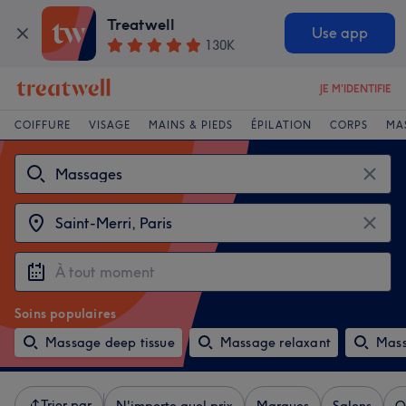
Treatwell
Use app
130K
JE M'IDENTIFIE
COIFFURE
VISAGE
MAINS & PIEDS
ÉPILATION
CORPS
MA
Soins populaires
Massage deep tissue
Massage relaxant
Mass
Trier par