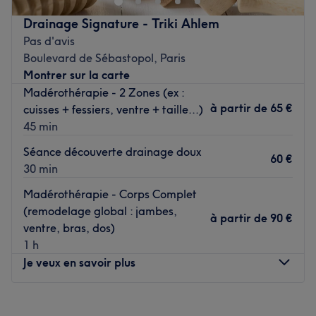
les prestations de maquillage.
n'attend pas !
Drainage Signature - Triki Ahlem
Voir le salon
Pas d'avis
Boulevard de Sébastopol, Paris
Transports publics les plus proches :
Montrer sur la carte
Tout près de la station de métro Arts et Métiers.
Madérothérapie - 2 Zones (ex :
à partir de
65 €
cuisses + fessiers, ventre + taille...)
45 min
L’équipe :
Une équipe de professionnels est ravi de partager son
Séance découverte drainage doux
60 €
savoir-faire.
30 min
Madérothérapie - Corps Complet
(remodelage global : jambes,
Nos coups de cœur :
à partir de
90 €
ventre, bras, dos)
L’atmosphère : lorsque vous poussez les portes de ce
1 h
magnifique établissement, vous prenez place dans un
Je veux en savoir plus
lieu apaisant, calme et propice à un moment intense de
calme et de relaxation !
Lundi
Fermé
Les spécialités de l’établissement : les soins du visage et