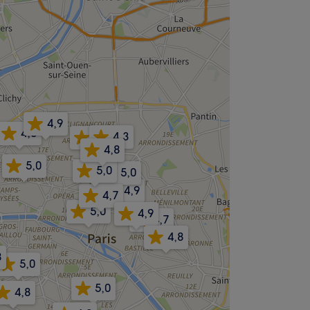
4,9
4,8
4,3
5,0
4,8
5,0
5,0
5,0
4,9
4,7
5,0
4,9
4,7
4,8
8
5,0
5,0
4,8