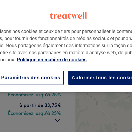
+
e 75003 paris YIN
−
isons nos cookies et ceux de tiers pour personnaliser le contenu
12 avis
, pour fournir des fonctionnalités de médias sociaux et pour an
publique, Paris
afic. Nous partageons également des informations sur la façon d
py hours"
notre site avec nos partenaires en matière d'analyse web, de publ
ociaux.
Politique en matière de cookies
à partir de
33,75 €
Économisez jusqu'à 25%
Paramètres des cookies
Autoriser tous les cooki
à partir de
33,75 €
Économisez jusqu'à 25%
à partir de
33,75 €
Économisez jusqu'à 25%