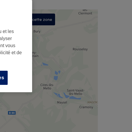
Rechercher dans cette zone
,
 et les
alyser
ont vous
icité et de
es