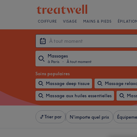
COIFFURE
VISAGE
MAINS & PIEDS
ÉPILATIO
Massages
à Paris
・
À tout moment
Soins populaires
Massage deep tissue
Massage relax
Massage aux huiles essentielles
Mass
Trier par
N'importe quel prix
Équipeme