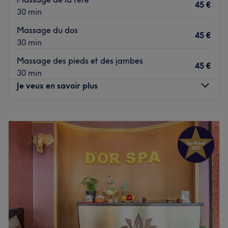
45 €
30 min
Massage du dos
45 €
30 min
Massage des pieds et des jambes
45 €
30 min
Je veux en savoir plus
Lundi
11:00
–
19:00
Mardi
11:00
–
19:00
Mercredi
Fermé
Jeudi
11:00
–
19:00
Vendredi
11:00
–
19:00
Samedi
11:00
–
19:00
Dimanche
Fermé
Coco Spa Paris vous accueille dans le 15ᵉ arrondissement
de Paris, dans un cadre élégant et apaisant, pensé pour