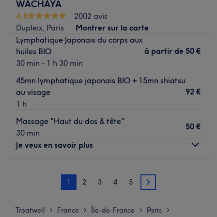
WACHAYA
Transports publics les plus proches
:
4,8
2002 avis
Dupleix, Paris
Montrer sur la carte
L'institut est tout près de la station de métro Lourmel
Lymphatique Japonais du corps aux
(ligne 8).
à partir de
50 €
huiles BIO
L’équipe :
30 min - 1 h 30 min
Une équipe de professionnelle attentionnée vous
45mn lymphatique japonais BIO + 15mn shiatsu
accueille et vous conseille.
92 €
au visage
Nos coups de cœur :
1 h
L’atmosphère : Une salle, chez elle, est dédiée et
Massage "Haut du dos & tête"
adaptée à la relaxation et à la détente.
50 €
30 min
Les spécialités de l’établissement : Beauté des mains ou
Je veux en savoir plus
des pieds et épilation.
Voir le salon
Lundi
10:00
–
20:00
1
2
3
4
5
Mardi
10:00
–
20:00
2
Mercredi
10:00
–
20:00
Jeudi
10:00
–
20:00
Treatwell
France
Île-de-France
Paris
>
>
>
>