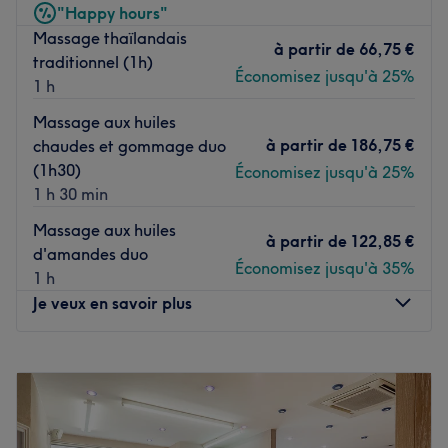
haute technologie avec l’appareil Hydradermie.
"Happy hours"
Massage thaïlandais
Votre expert beauté effectue un diagnostic de la peau
à partir de
66,75 €
traditionnel (1h)
pour vous offrir un soin personnalisé transformatif qui
Économisez jusqu'à 25%
1 h
révèle votre beauté naturelle .
Massage aux huiles
Spécialisées dans les soins du visage, massage. Soins du
à partir de
186,75 €
chaudes et gommage duo
corps , votre expert en beauté vous propose le meilleur.
(1h30)
Spécialité de l'établissement : Kobido, Renata Franca,
Économisez jusqu'à 25%
1 h 30 min
Drainage lymphatique.
Institut dépositaire Guinot - Boucicaut : le rendez-vous
Massage aux huiles
à partir de
122,85 €
beauté qu’il vous faut dans le 15 eme arrondissement de
d'amandes duo
Économisez jusqu'à 35%
paris .
1 h
Je veux en savoir plus
L’établissement n’accepte pas les paiements par chèque.
Voir le salon
Lundi
10:00
–
19:00
Mardi
10:00
–
19:00
Mercredi
10:00
–
19:00
Jeudi
10:00
–
19:00