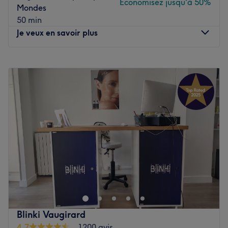
Économisez jusqu'à 50%
Mondes
50 min
Je veux en savoir plus
Lundi
09:30
–
19:30
Mardi
09:30
–
19:30
Mercredi
09:30
–
19:30
Jeudi
09:30
–
19:30
Vendredi
09:30
–
19:30
Samedi
09:30
–
19:15
Dimanche
09:00
–
16:45
BCBG est un centre de bien-être et d'esthétique situé
dans le 15ème arrondissement de Paris dans le quartier
de Cambronne, à deux pas du métro éponyme.
Ce centre de remise en forme offre un cadre moderne et
Blinki Vaugirard
un décor empreint d’élégance. L'équipe de professionnels
4,7
1200 avis