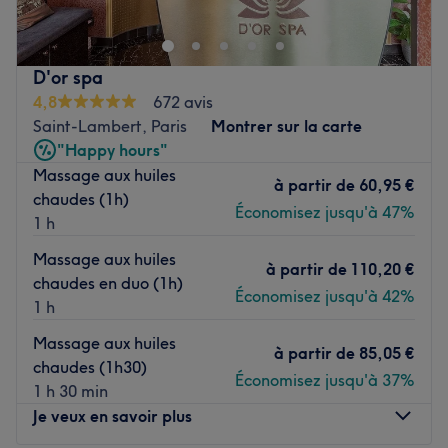
vous offrir une véritable parenthèse de bien-être. Chaque
prestation est réalisée avec soin afin de répondre à vos
besoins et de vous faire vivre un moment de détente et de
D'or spa
mise en beauté.
4,8
672 avis
Transport public le plus proche
Saint-Lambert, Paris
Montrer sur la carte
"Happy hours"
Le métro Pasteur est uniquement à une minute à pied du
Massage aux huiles
salon, disservi par les lignes 6 et 12.
à partir de
60,95 €
chaudes (1h)
L'équipe
Économisez jusqu'à 47%
1 h
Hadjer met son expertise et son sens du détail à votre
Massage aux huiles
service pour vous offrir une expérience personnalisée.
à partir de
110,20 €
chaudes en duo (1h)
Économisez jusqu'à 42%
Nos coups de cœur :
1 h
L’atmosphère : une ambiance chaleureuse et relaxante.
Massage aux huiles
Les spécialités de l’établissement : l'onglerie, le Head
à partir de
85,05 €
chaudes (1h30)
Spa et les soins du visage.
Économisez jusqu'à 37%
1 h 30 min
Voir le salon
Je veux en savoir plus