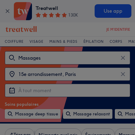
Treatwell
Use app
130K
JE M'IDENTIFIE
COIFFURE
VISAGE
MAINS & PIEDS
ÉPILATION
CORPS
MA
Soins populaires
Massage deep tissue
Massage relaxant
Mass
Trier par