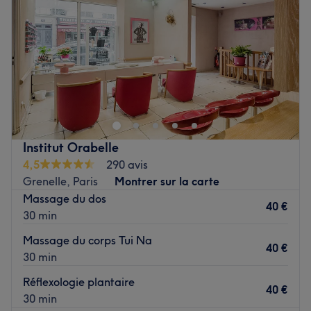
Vendredi
10:00
–
19:00
Samedi
10:00
–
19:00
Dimanche
10:00
–
19:00
À deux pas du Champ-de-Mars et de la Tour Eiffel,
GONG Paris vous accueille dans un décor thaïlandais
raffiné. Rénové en 2022, cet institut de renom propose
des massages traditionnels thaïlandais, réalisés par des
professionnelles diplômées. Toutes les cabines de
Institut Orabelle
l'établissement proposent une ambiance apaisante,
4,5
290 avis
parfaitement tamisée et diffusent une musique propice à
Grenelle, Paris
Montrer sur la carte
la relaxation et à la méditation.
Massage du dos
40 €
Voir le salon
30 min
Massage du corps Tui Na
40 €
30 min
Réflexologie plantaire
40 €
30 min