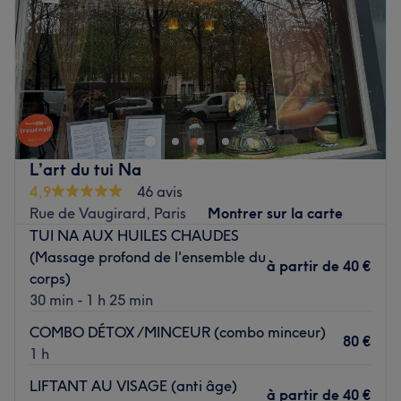
Samedi
11:00
–
20:00
Voir le salon
Dimanche
11:00
–
20:00
Bienvenue chez Siam Wat Pho Thai Spa, un espace bien-
être au cœur de Paris, dans le quartier de Porte de
Versailles. Oubliez vos soucis du quotidien et prenez le
temps de reposer votre corps et votre esprit grâce à des
prestations sur mesure adaptées à vos besoins.
L’art du tui Na
4,9
46 avis
Transports publics les plus proches
Rue de Vaugirard, Paris
Montrer sur la carte
À une minute à pied du tram Desnouettes et à quatre
TUI NA AUX HUILES CHAUDES
minutes du métro Lourmel.
(Massage profond de l'ensemble du
à partir de
40 €
corps)
L’équipe
30 min - 1 h 25 min
L’équipe vous accueille chaleureusement. Ses
COMBO DÉTOX /MINCEUR (combo minceur)
compétences variées garantissent une approche
80 €
1 h
personnalisée, offrant des soins relaxants et
thérapeutiques adaptés à vos besoins spécifiques.
LIFTANT AU VISAGE (anti âge)
à partir de
40 €