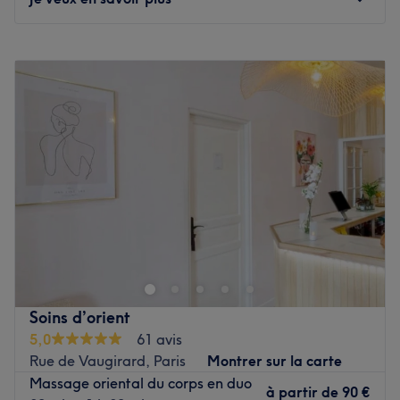
À bientôt chez Blinki, vos experts en soins et
recommandations esthétiques.
Lundi
11:00
–
20:00
Voir le salon
Mardi
11:00
–
20:00
Mercredi
11:00
–
20:00
Jeudi
11:00
–
20:00
Vendredi
11:00
–
20:00
Samedi
11:00
–
20:00
Dimanche
11:00
–
20:00
Chi Va Thaï - Émile Zola est un salon de massage situé
dans le 15ème arrondissement de Paris, au cœur du
quartier Commerce et à deux pas du métro Charles
Michels.
Soins d’orient
Découvrez un très beau salon, joliment décoré de
5,0
61 avis
mobiliers et d'objets orientaux. L'endroit est très agréable
Rue de Vaugirard, Paris
Montrer sur la carte
et sa sobriété apporte une touche d'élégance et de bien-
Massage oriental du corps en duo
être. Très rapidement on se sent entre de bonnes mains,
à partir de
90 €