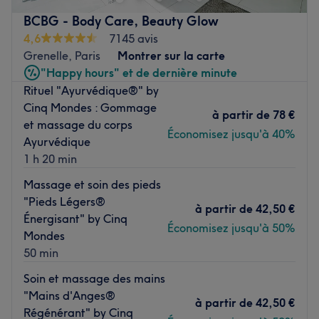
seulement 5 minutes à pied de Avenue Émile Zola (ligne
10), notre institut vous accueille dans un cadre calme,
BCBG - Body Care, Beauty Glow
confortable et chaleureux, idéal pour vous détendre et
4,6
7145 avis
prendre soin de vous.
Grenelle, Paris
Montrer sur la carte
"Happy hours" et de dernière minute
masseuse professionnelle, vous propose des massages
Rituel "Ayurvédique®" by
traditionnels chinois Tuina, parfaits pour relâcher les
Cinq Mondes : Gommage
tensions, soulager le stress et retrouver l’équilibre du
à partir de
78 €
et massage du corps
corps et de l’esprit.
Économisez jusqu'à 40%
Ayurvédique
Offrez-vous un moment de bien-être et de relaxation
1 h 20 min
dans une ambiance apaisante.
Massage et soin des pieds
Nous proposons également des services d’épilation.
"Pieds Légers®
à partir de
42,50 €
Nous serons ravis de vous accueillir chez Asian Zen.
Énergisant" by Cinq
Économisez jusqu'à 50%
Mondes
Voir le salon
50 min
Soin et massage des mains
"Mains d'Anges®
à partir de
42,50 €
Régénérant" by Cinq