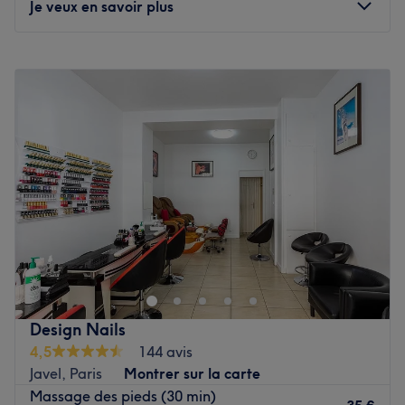
Je veux en savoir plus
Lundi
10:00
–
20:00
Mardi
10:00
–
20:00
Mercredi
10:00
–
20:00
Jeudi
10:00
–
20:00
Vendredi
10:00
–
20:00
Samedi
10:00
–
20:00
Dimanche
10:00
–
20:00
Institut Orabelle est un institut de beauté mixte situé
dans le 15ème arrondissement de Paris, au cœur du
quartier Commerce, à proximité de la station de métro
Avenue Émile Zola.
Design Nails
Poussez les portes de ce joli salon d’esthétique et
4,5
144 avis
découvrez une décoration traditionnelle chinoise dans les
Javel, Paris
Montrer sur la carte
tons rose pâle. Dans l’espace principal, se situe un coin
Massage des pieds (30 min)
dédié aux manucures et aux beautés des pieds et au