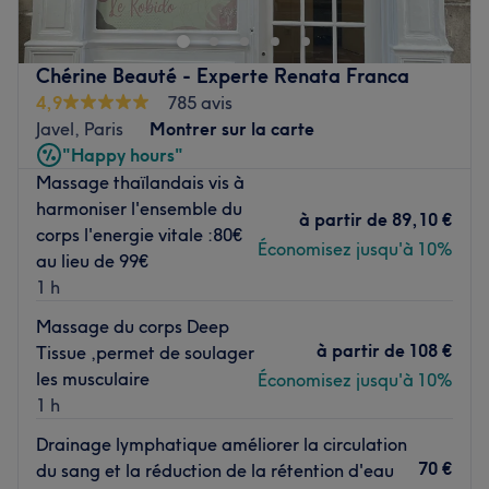
15ème arrondissement de Paris, dans le quartier Javel et
à proximité du métro Javel-André Citroën.
Chérine Beauté - Experte Renata Franca
Vous êtes accueilli chaleureusement dans un magnifique
4,9
785 avis
temple dédié à la beauté, à l'ambiance orientale et
Javel, Paris
Montrer sur la carte
moderne à la fois, aux teintes claires et à la décoration
"Happy hours"
raffinée qui rappelle subtilement l’univers indien.
Massage thaïlandais vis à
harmoniser l'ensemble du
Les nombreux centres de beauté Stella sont les pionniers
à partir de
89,10 €
corps l'energie vitale :80€
de la beauté indienne à Paris. Présents depuis de
Économisez jusqu'à 10%
au lieu de 99€
plusieurs années, ils sont le rendez-vous indispensable de
1 h
toutes les amatrices des soins indiens. Une large gamme
de prestations vous est proposée pour vous sentir bien
Massage du corps Deep
dans votre peau, de la tête jusqu'aux pieds ! Découvrez
à partir de
108 €
Tissue ,permet de soulager
la traditionnelle épilation au fil, les nombreux soins du
les musculaire
Économisez jusqu'à 10%
visage ayurvédiques ou encore les massages indiens du
1 h
corps, Abhyanga, de la plante des pieds ou de la tête,
Drainage lymphatique améliorer la circulation
idéal pour un moment de détente et de bien-être.
70 €
du sang et la réduction de la rétention d'eau