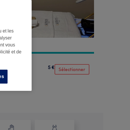
 et les
alyser
ont vous
icité et de
5 €
Sélectionner
es