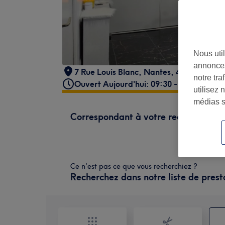
Nous util
annonces
7 Rue Louis Blanc
,
Nantes
,
44200
notre tr
Ouvert Aujourd'hui: 09:30 - 15:30
utilisez 
médias s
Correspondant à votre recherche
Ce n'est pas ce que vous recherchiez ?
Recherchez dans notre liste de prest