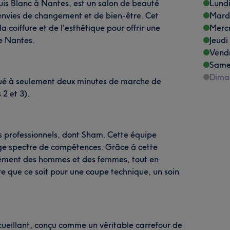
uis Blanc à Nantes, est un salon de beauté
Lund
s envies de changement et de bien-être. Cet
Mard
 coiffure et de l'esthétique pour offrir une
Merc
de Nantes.
Jeudi
Vend
Same
Dima
situé à seulement deux minutes de marche de
2 et 3).
s professionnels, dont Sham. Cette équipe
ge spectre de compétences. Grâce à cette
tanément des hommes et des femmes, tout en
re que ce soit pour une coupe technique, un soin
cueillant, conçu comme un véritable carrefour de