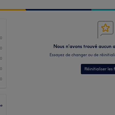
0
Nous n'avons trouvé aucun a
0
Essayez de changer ou de réinitialis
0
Réinitialiser les f
0
0
ne