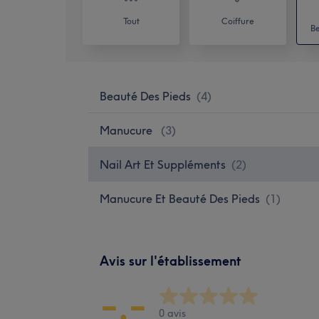
Tout
Coiffure
Be
Beauté Des Pieds
(
4
)
Manucure
(
3
)
Nail Art Et Suppléments
(
2
)
Manucure Et Beauté Des Pieds
(
1
)
Avis sur l'établissement
-.-
0 avis