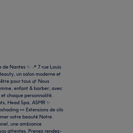
e de Nantes ✨ 📍 7 rue Louis
Beauty, un salon moderne et
-être pour tous 🌿 Nous
homme, enfant & barber, avec
 et chaque personnalité.
xants, Head Spa, ASMR ✨
roshading 👀 Extensions de cils
limer votre beauté Notre
ionnel, une ambiance
 vos attentes. Prenez rendez-