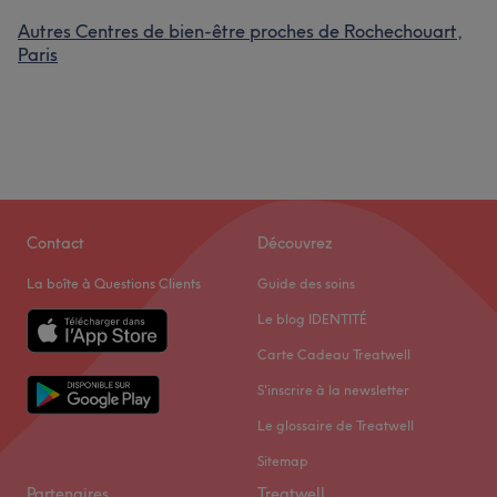
Autres Centres de bien-être proches de Rochechouart,
Paris
Contact
Découvrez
La boîte à Questions Clients
Guide des soins
Le blog IDENTITÉ
Carte Cadeau Treatwell
S'inscrire à la newsletter
Le glossaire de Treatwell
Sitemap
Partenaires
Treatwell