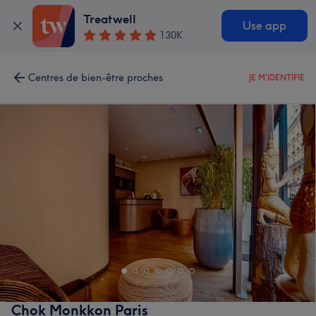
Treatwell
Use app
130K
Centres de bien-être proches
JE M'IDENTIFIE
Chok Monkkon Paris