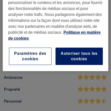
Recherchez dans notre liste de prestations
personnaliser le contenu et les annonces, pour fournir
des fonctionnalités de médias sociaux et pour
analyser notre trafic. Nous partageons également des
Massages
(
4
)
à partir de 95 €
informations sur la façon dont vous utilisez notre site
avec nos partenaires en matière d'analyse web, de
publicité et de médias sociaux.
Politique en matière
Avis sur l'établissement
de cookies
Paramètres des
Autoriser tous les
5,0
cookies
cookies
29 avis
Ambiance
Propreté
Personnel