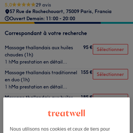
5,0
29 avis
57 Rue de Rochechouart, 75009 Paris, Francia
Ouvert Demain: 11:00 - 20:00
Correspondant à votre recherche
95 €
Massage thaïlandais aux huiles
Sélectionner
chaudes (1h)
1 h
Ma prestation en détail...
155 €
Massage thaïlandais traditionnel
Sélectionner
en duo (1h)
1 h
Ma prestation en détail...
185 €
Massage thaïlandais aux huiles
Sélectionner
naturelles chaudes en duo (1h)
1 h
Ma prestation en détail...
Nous utilisons nos cookies et ceux de tiers pour
Ce n'est pas ce que vous recherchiez ?