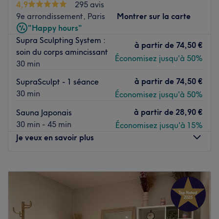
4,9
295 avis
reconnecter avec soi-même.
9e arrondissement, Paris
Montrer sur la carte
Transports publics les plus proches :
"Happy hours"
Supra Sculpting System :
Les stations de métro Notre-Dame-de-Lorette et Le
à partir de
74,50 €
soin du corps amincissant
Peletier (desservies par les lignes 12 et 7, respectivement)
Économisez jusqu'à 50%
30 min
se trouvent à moins de trois minutes à pied du salon.
à partir de
74,50 €
L'équipe :
SupraSculpt - 1 séance
30 min
Économisez jusqu'à 50%
Vous serez chaleureusement accueillis par une équipe
professionnelle et dévouée. Toujours prêt à prendre soin
à partir de
28,90 €
Sauna Japonais
de ses clients, le personnel veille à ce qu'ils se sentent à
30 min - 45 min
Économisez jusqu'à 15%
l'aise et satisfaits de leurs soins.
Je veux en savoir plus
Nos coups de cœur :
L'atmosphère : on découvre une ambiance relaxante et
Lundi
08:30
–
21:00
cocooning.
Mardi
08:30
–
21:00
La spécialité de l'établissement : les massages du corps
Mercredi
08:30
–
21:00
et du visage.
Jeudi
08:30
–
21:00
Le petit plus :
'Yang Zi - Paris 9 vous propose également
Vendredi
08:30
–
21:00
des massages énergétiques.