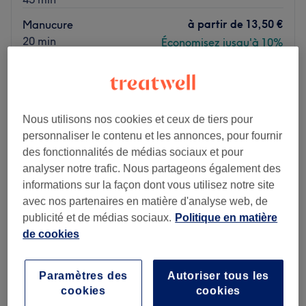
à partir de
13,50 €
Manucure
20 min
Économisez jusqu'à 10%
Beauté des pieds et pose
à partir de
45 €
de vernis semi-permanent
Économisez jusqu'à 10%
1 h
Je veux en savoir plus
Nous utilisons nos cookies et ceux de tiers pour
personnaliser le contenu et les annonces, pour fournir
des fonctionnalités de médias sociaux et pour
Lundi
10:00
–
20:00
analyser notre trafic. Nous partageons également des
Mardi
10:00
–
20:00
informations sur la façon dont vous utilisez notre site
Mercredi
10:00
–
20:00
avec nos partenaires en matière d'analyse web, de
Jeudi
10:00
–
20:00
publicité et de médias sociaux.
Politique en matière
Vendredi
10:00
–
20:00
de cookies
Samedi
10:00
–
20:00
Dimanche
10:00
–
20:00
Paramètres des
Autoriser tous les
Detente et Nails est un magnifique salon de massage et
cookies
cookies
de bien-être situé au cœur du 9ème arrondissement de