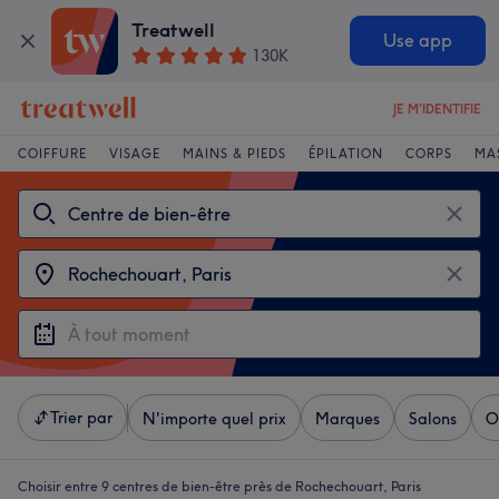
Treatwell
Use app
130K
JE M'IDENTIFIE
COIFFURE
VISAGE
MAINS & PIEDS
ÉPILATION
CORPS
MA
Trier par
N'importe quel prix
Marques
Salons
O
Choisir entre 9
centres de bien-être près de Rochechouart, Paris