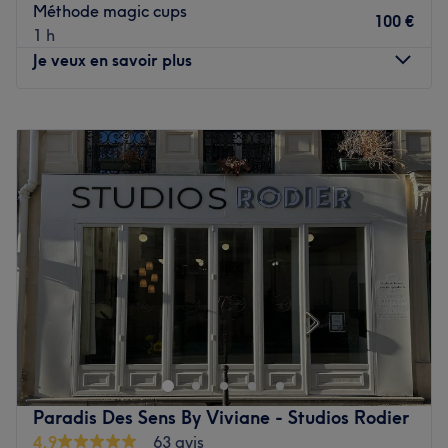
Méthode magic cups
d'hygiène et de sécurité les plus strictes afin de vous
100 €
1 h
garantir un véritable moment de bien-être.
Je veux en savoir plus
Rendez-vous chez Point Soleil pour obtenir un corps de
déesse qui fait de vous la reine de la plage cet été !
Lundi
10:00
–
19:15
Voir le salon
Mardi
10:00
–
19:15
Mercredi
09:00
–
19:15
Jeudi
10:00
–
19:15
Vendredi
09:00
–
19:15
Samedi
10:00
–
18:15
Dimanche
Fermé
Madero and Co est un lieu de beauté spécialisé dans la
madérothérapie, situé dans le 9ᵉ arrondissement de Paris.
Un établissement pionnier dans leur spécialité, tenu par
des praticiennes bienveillantes et passionnées. Octroyez-
vous un moment bien-être et venez pousser les portes de
Paradis Des Sens By Viviane - Studios Rodier
ce salon.
4,9
63 avis