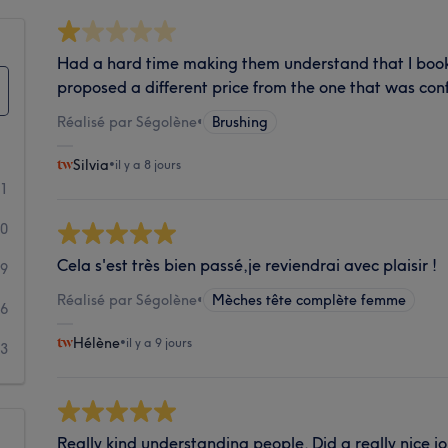
Had a hard time making them understand that I book
proposed a different price from the one that was co
Réalisé par Ségolène
•
Brushing
Silvia
•
il y a 8 jours
31
60
Cela s'est très bien passé,je reviendrai avec plaisir !
39
Réalisé par Ségolène
•
Mèches tête complète femme
16
Hélène
•
il y a 9 jours
23
Really kind understanding people. Did a really nice 