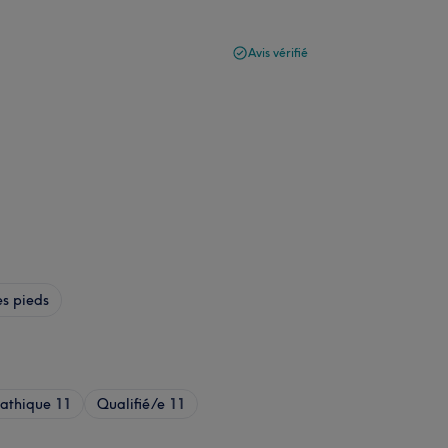
Avis vérifié
s pieds
athique
11
Qualifié/e
11