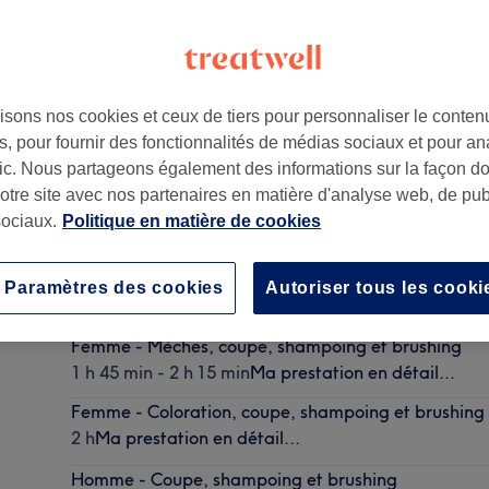
isons nos cookies et ceux de tiers pour personnaliser le contenu
, pour fournir des fonctionnalités de médias sociaux et pour an
afic. Nous partageons également des informations sur la façon d
notre site avec nos partenaires en matière d'analyse web, de publ
ociaux.
Politique en matière de cookies
Femme - Shampooing et Brushing
Paramètres des cookies
Autoriser tous les cooki
45 min - 1 h 30 min
Ma prestation en détail...
Femme - Mèches, coupe, shampoing et brushing
1 h 45 min - 2 h 15 min
Ma prestation en détail...
Femme - Coloration, coupe, shampoing et brushing
2 h
Ma prestation en détail...
Homme - Coupe, shampoing et brushing