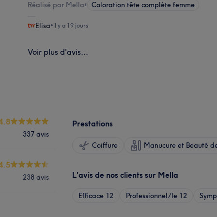
Réalisé par Mella
•
Coloration tête complète femme
Elisa
•
il y a 19 jours
Voir plus d'avis...
4.8
Prestations
337 avis
Coiffure
Manucure et Beauté de
4.5
L'avis de nos clients sur Mella
238 avis
Efficace
12
Professionnel/le
12
Symp