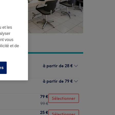
 et les
alyser
ont vous
icité et de
à partir de
28 €
es
à partir de
79 €
79 €
Sélectionner
99 €
25 €
Sélectionner