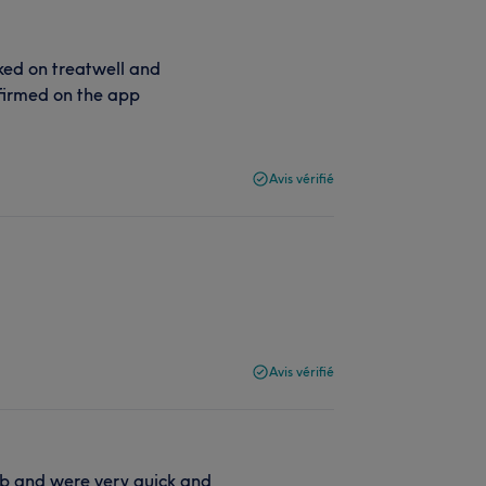
ed on treatwell and
nfirmed on the app
Avis vérifié
Avis vérifié
job and were very quick and