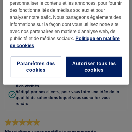
personnaliser le contenu et les annonces, pour fournir
Propreté
des fonctionnalités de médias sociaux et pour
analyser notre trafic. Nous partageons également des
Personnel
informations sur la façon dont vous utilisez notre site
avec nos partenaires en matière d'analyse web, de
publicité et de médias sociaux.
Politique en matière
de cookies
Filtrer les avis
Paramètres des
Autoriser tous les
Évaluation
Filtrer par évaluation
cookies
cookies
Avis vérifiés
Rédigé par nos clients, pour vous faire une idée de la
qualité du salon dans lequel vous souhaitez vous
rendre.
Merci diane super gentille je recommande