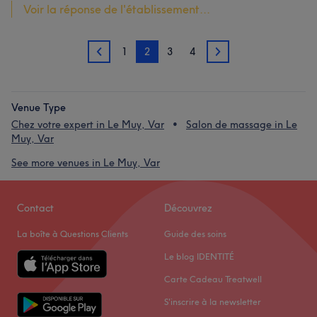
Voir la réponse de l'établissement...
1
2
3
4
1
3
Venue Type
Chez votre expert in Le Muy, Var
Salon de massage in Le
Muy, Var
See more venues in Le Muy, Var
Contact
Découvrez
La boîte à Questions Clients
Guide des soins
Le blog IDENTITÉ
Carte Cadeau Treatwell
S'inscrire à la newsletter