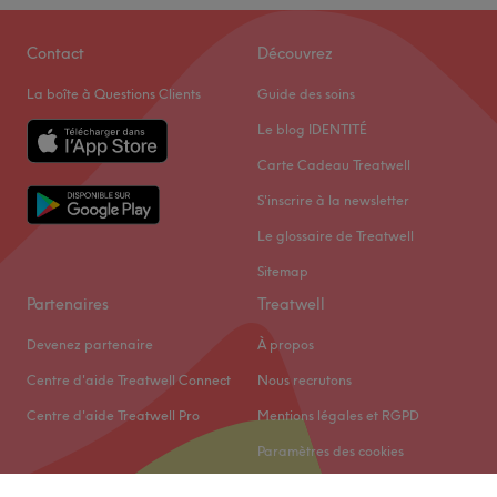
Contact
Découvrez
La boîte à Questions Clients
Guide des soins
Le blog IDENTITÉ
Carte Cadeau Treatwell
S'inscrire à la newsletter
Le glossaire de Treatwell
Sitemap
Partenaires
Treatwell
Devenez partenaire
À propos
Centre d'aide Treatwell Connect
Nous recrutons
Centre d'aide Treatwell Pro
Mentions légales et RGPD
Paramètres des cookies