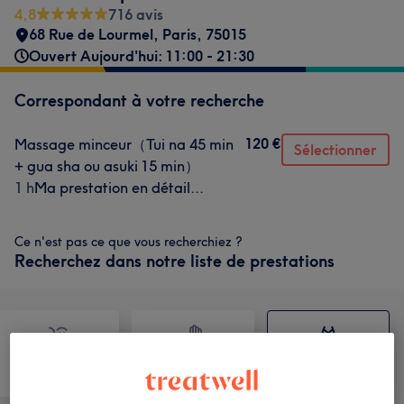
4,8
716 avis
68 Rue de Lourmel
,
Paris
,
75015
Ouvert Aujourd'hui: 11:00 - 21:30
Correspondant à votre recherche
120 €
Massage minceur（Tui na 45 min
Sélectionner
+ gua sha ou asuki 15 min）
1 h
Ma prestation en détail...
Ce n'est pas ce que vous recherchiez ?
Recherchez dans notre liste de prestations
Visage
Massage
Corps