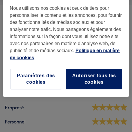
Nous utilisons nos cookies et ceux de tiers pour
personnaliser le contenu et les annonces, pour fournir
Massage Ancestral- Exclusivité Sur
à partir de 53 €
des fonctionnalités de médias sociaux et pour
Mesure
(
1
)
analyser notre trafic. Nous partageons également des
informations sur la façon dont vous utilisez notre site
avec nos partenaires en matière d'analyse web, de
Avis sur l'établissement
publicité et de médias sociaux.
Politique en matière
de cookies
4,8
Paramètres des
Autoriser tous les
716 avis
cookies
cookies
Ambiance
Propreté
Personnel