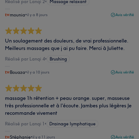
Réalisé par Lanqi 2
•
Massage relaxant
mounia
•
il y a 8 jours
Avis vérifié
Un soulagement des douleurs, de vrai professionnelle.
Meilleurs massages que j ai pu faire. Merci à Juliette.
Réalisé par Lanqi 4
•
Brushing
Bouaza
•
il y a 10 jours
Avis vérifié
massage 1h rétention + peau orange. super, masseuse
très professionnelle et à l'écoute. Jambes plus légères Je
recommande vivement
Réalisé par Lanqi 1
•
Drainage lymphatique
Stéphanie
•
il y a 11 jours
Avis vérifié