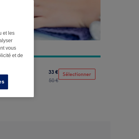
 et les
alyser
ont vous
icité et de
33 €
Sélectionner
50 €
es