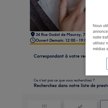
Nous util
annonces
34 Rue Godot de Mauroy, 75009 Paris, 
notre tr
Ouvert Demain: 12:00 - 19:00
utilisez 
médias s
Correspondant à votre recherche
Ce n'est pas ce que vous recherchiez ?
Recherchez dans notre liste de prest