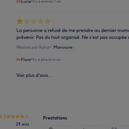
Lucie
•
il y a environ 1 an
La personne a refusé de me prendre au dernier mo
prévenir. Pas du tout organisé. Ne s’est pas occupé
Réalisé par Katia
•
Manucure
Flora
•
il y a plus d’un an
Voir plus d'avis...
4.2
Prestations
29 avis