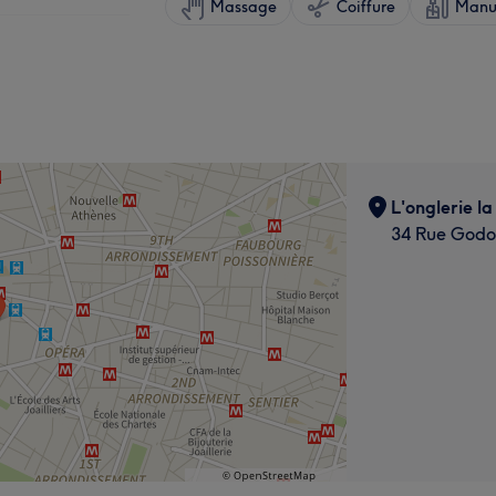
Massage
Coiffure
Manuc
L'onglerie l
34 Rue Godot