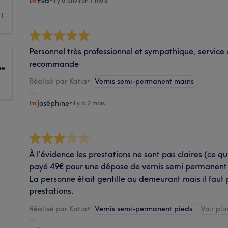
Eva
•
il y a environ 1 mois
1
Personnel très professionnel et sympathique, service d
recommande
ne
Réalisé par Katia
•
Vernis semi-permanent mains
Joséphine
•
il y a 2 mois
À l’évidence les prestations ne sont pas claires (ce qui
payé 49€ pour une dépose de vernis semi permanent su
La personne était gentille au demeurant mais il faut p
prestations.
Réalisé par Katia
•
Vernis semi-permanent pieds
Voir plu