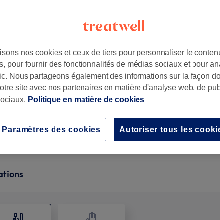
isons nos cookies et ceux de tiers pour personnaliser le contenu
, pour fournir des fonctionnalités de médias sociaux et pour an
France
afic. Nous partageons également des informations sur la façon d
notre site avec nos partenaires en matière d'analyse web, de publ
ociaux.
Politique en matière de cookies
Dépose Gel ou Résine & Soin des Ongles
45 min
Ma prestation en détail...
Paramètres des cookies
Autoriser tous les cooki
ations