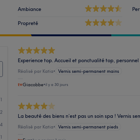
Ambiance
Per
Propreté
Experience top. Accueil et ponctualité top, personne
Réalisé par Katia
•
Vernis semi-permanent mains
Giacobbe
•
il y a 30 jours
21
2
La beauté des biens n’est pas un soin spa ! Vernis s
4
Réalisé par Katia
•
Vernis semi-permanent pieds
1