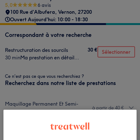
5,0
6 avis
100 Rue d'Albufera
,
Vernon
,
27200
Ouvert Aujourd'hui: 10:00 - 18:30
Correspondant à votre recherche
30 €
Restructuration des sourcils
Sélectionner
30 min
Ma prestation en détail...
Ce n'est pas ce que vous recherchiez ?
Recherchez dans notre liste de prestations
Maquillage Permanent Et Semi-
à partir de 40 €
permanent
(
7
)
Beauté Du Regard
(
8
)
à partir de 15 €