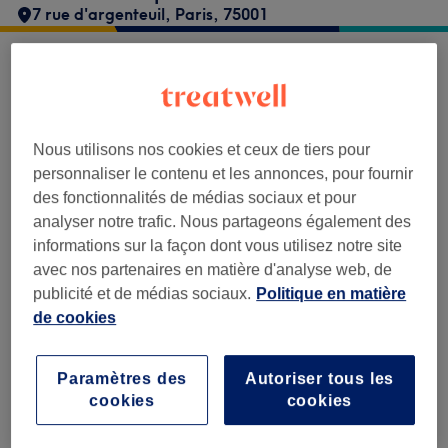
7 rue d'argenteuil
,
Paris
,
75001
La Maison Tulipe n'accepte pas encore de
réservations sur Treatwell. Utilisez la barre
de recherche en haut de la page pour
Nous utilisons nos cookies et ceux de tiers pour
découvrir les salons disponibles dans votre
personnaliser le contenu et les annonces, pour fournir
région.
Vous y trouverez de nombreux
des fonctionnalités de médias sociaux et pour
professionnels bien notés prêts à vous
analyser notre trafic. Nous partageons également des
accueillir.
informations sur la façon dont vous utilisez notre site
avec nos partenaires en matière d'analyse web, de
publicité et de médias sociaux.
Politique en matière
Trouver les meilleurs établissements
de cookies
autour de vous
Paramètres des
Autoriser tous les
cookies
cookies
Recherchez sur Treatwell