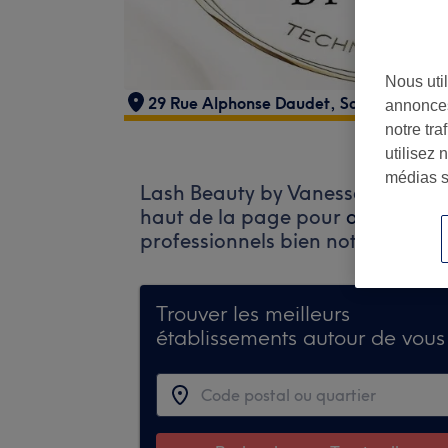
Nous util
29 Rue Alphonse Daudet
,
Saint-Martin-
annonces
notre tr
utilisez 
médias s
Lash Beauty by Vanessa n'accepte
haut de la page pour
découvrir 
professionnels bien notés prêts à 
Trouver les meilleurs
établissements autour de vous