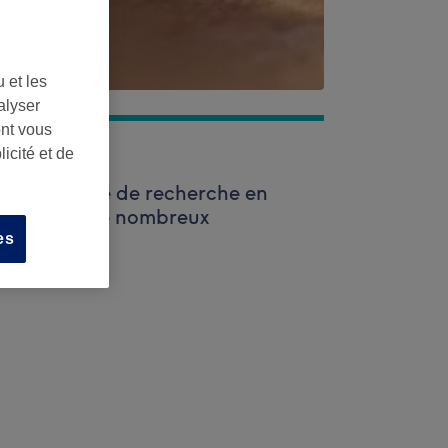
 et les
alyser
ont vous
icité et de
isez la barre de recherche en
trouverez de nombreux
es