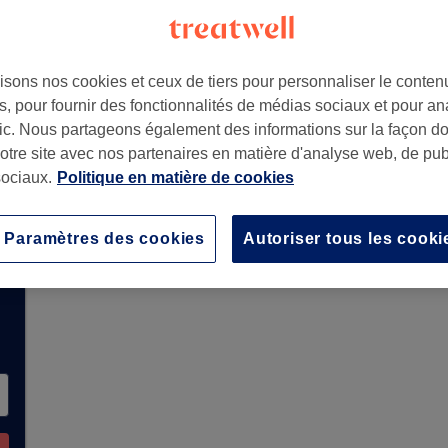
isons nos cookies et ceux de tiers pour personnaliser le contenu
de-Crau
,
13310
, pour fournir des fonctionnalités de médias sociaux et pour an
afic. Nous partageons également des informations sur la façon d
notre site avec nos partenaires en matière d'analyse web, de publ
ociaux.
Politique en matière de cookies
 pas encore de réservations sur Treatwell. Util
les salons disponibles dans votre région.
Vous y 
vous accueillir.
Paramètres des cookies
Autoriser tous les cooki