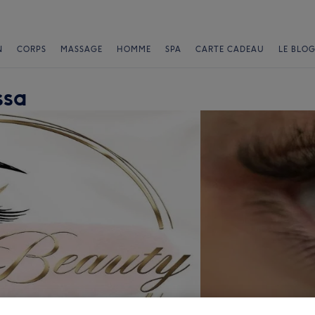
N
CORPS
MASSAGE
HOMME
SPA
CARTE CADEAU
LE BLOG
ssa