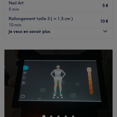
Nail Art
5 €
5 min
Rallongement taille 3 ( ≃ 1,5 cm )
10 €
10 min
Je veux en savoir plus
Lundi
09:00
–
20:00
Mardi
09:00
–
16:00
Mercredi
Fermé
Jeudi
09:00
–
16:00
Vendredi
09:00
–
20:00
Samedi
09:00
–
12:00
Dimanche
Fermé
Infiniment Belle est un espace dédié à la beauté de vos
ongles situé à Rognac. Adeline vous accueille
chaleureusement à son domicile dans un espace dédié et
s'occupe de rendre vos ongles glamours et sophistiqués.