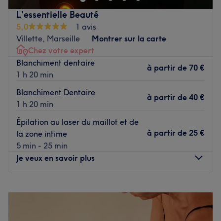
Transport public le plus proche :
L'essentielle Beauté
5,0
1 avis
La gare de Rognac est située à environ 20 minutes à
Villette, Marseille
Montrer sur la carte
pied.
Chez votre expert
L'équipe :
Blanchiment dentaire
à partir de
70 €
Adeline, la propriétaire du salon, est passionnée par le
1 h 20 min
Nail Art. Avec beaucoup de précision, elle saura rendre
Blanchiment Dentaire
vos ongles uniques.
à partir de
40 €
1 h 20 min
Nos coups de cœur :
Épilation au laser du maillot et de
L'atmosphère : une ambiance chaleureuse et accueillante
à partir de
25 €
la zone intime
au domicile d'Adeline.
5 min - 25 min
La spécialité de l'établissement : la beauté des ongles.
Je veux en savoir plus
Les marques et produits utilisés : Ongles Access, Victoria
Vynn, Sassy Nails, Almas, Nails Company, Princess Paris,
Elya Maje et Beauty Lux.
Lundi
Fermé
Le petit plus : accepte les paiements par Paypal et
Mardi
10:00
–
19:00
Paylib.
Mercredi
Fermé
Jeudi
10:00
–
19:00