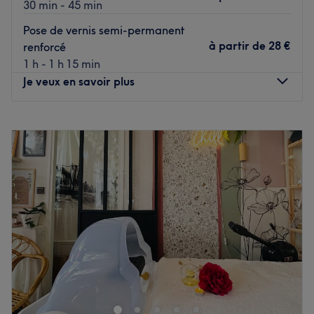
30 min - 45 min
L’équipe
Pose de vernis semi-permanent
Léa vous accueille chez elle et se donne pour mission de
à partir de
28 €
renforcé
prendre soin de chaque client. Dotée d’une belle
1 h - 1 h 15 min
expérience et d’un savoir-faire, elle assure à chaque
Je veux en savoir plus
visiteur un service de haute qualité.
Lundi
Fermé
Nos coups de cœur :
Mardi
10:00
–
20:00
L’atmosphère : entrez dans une ambiance cosy et
Mercredi
10:00
–
20:00
chaleureuse avec sa décoration moderne. Léa a créé une
Jeudi
10:00
–
20:00
atmosphère apaisante où l’on se sent facilement à l’aise.
Vendredi
10:00
–
20:00
La spécialité de l’établissement : les soins du corps et du
Samedi
10:00
–
17:00
visage.
Dimanche
Fermé
Voir le salon
Découvrez l'espace d'onglerie nails by manu dans le 10e
arrondissement de Marseille, un lieu où la beauté de vos
mains prend vie. Plongez dans un univers de couleurs et
de tendances où Manuela prend en compte chaque