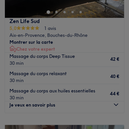
temps de reposer votre corps et votre esprit grâce à des
prestations sur mesure adaptées à vos besoins.
Zen Life Sud
Transport public le plus proche
5,0
1 avis
À six minutes à pied de l’arrêt de bus Ménage Neuf.
Aix-en-Provence, Bouches-du-Rhône
Montrer sur la carte
Chez votre expert
L'équipe
Massage du corps Deep Tissue
42 €
30 min
Attentive et chaleureuse, Katia s'investit pleinement pour
garantir une expérience agréable et satisfaisante pour
Massage du corps relaxant
40 €
chaque client.
30 min
Massage du corps aux huiles essentielles
Nos coups de cœur
44 €
30 min
L’atmosphère : découvrez un véritable cocon de
Je veux en savoir plus
relaxation, invitant à la détente.
Les spécialités de l’établissement : les soins et les
massages.
Lundi
10:00
–
20:00
Mardi
10:00
–
20:00
Voir le salon