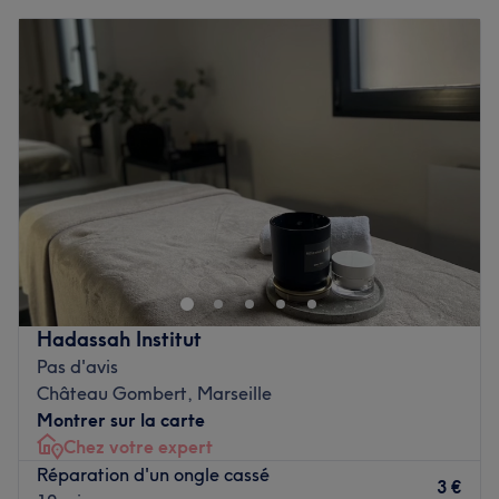
Lundi
Fermé
Mardi
09:00
–
20:00
Mercredi
Fermé
Jeudi
09:00
–
20:00
Vendredi
09:00
–
20:00
Samedi
Fermé
Dimanche
Fermé
Pauline Dubourget est un institut de beauté installé à
Gignac-la-Nerthe. Profitez d'un moment rien qu'à vous
grâce à des soins sur mesure effectués avec
professionnalisme. Que ce soit pour une pause bien-être
rapide ou une journée de cocooning, le salon met l'accent
Hadassah Institut
sur les soins et garantit une expérience mémorable.
Pas d'avis
Château Gombert, Marseille
Transport public le plus proche
Montrer sur la carte
Le salon est situé à quatre minutes à pied de l'arrêt de
Chez votre expert
bus Les Acacias.
Réparation d'un ongle cassé
3 €