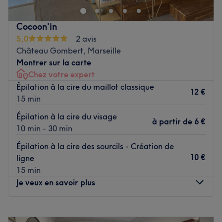
prestations sur mesure adaptées à vos besoins.
Cocoon'in
Transport public le plus proche
5,0
2 avis
À cinq minutes à pied de l'arrêt de bus Peyrets
Château Gombert, Marseille
Fabrégoules.
Montrer sur la carte
Chez votre expert
L'équipe
Épilation à la cire du maillot classique
12 €
15 min
Jessika vous accueille chaleureusement. Ses compétences
variées garantissent une approche personnalisée, offrant
Épilation à la cire du visage
à partir de
6 €
des soins relaxants et thérapeutiques adaptés à vos
10 min - 30 min
besoins spécifiques.
Épilation à la cire des sourcils - Création de
10 €
ligne
Nos coups de cœur
15 min
L’atmosphère : le lieu offre une ambiance cocooning.
Je veux en savoir plus
Les spécialités de l’établissement : les massages et les
soins du corps.
Lundi
08:00
–
09:00
Voir le salon
Mardi
Fermé