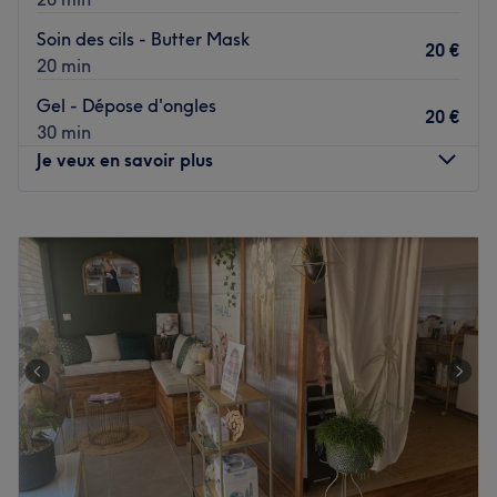
Soin des cils - Butter Mask
20 €
20 min
Gel - Dépose d'ongles
20 €
30 min
Je veux en savoir plus
Lundi
09:30
–
18:30
Mardi
09:30
–
18:30
Mercredi
10:00
–
16:00
Jeudi
09:30
–
18:30
Vendredi
09:30
–
18:30
Samedi
Fermé
Dimanche
Fermé
Bienvenue chez Jess Cocooning situé à Septèmes-les-
Vallons. Oubliez vos soucis du quotidien et prenez le
temps de reposer votre corps et votre esprit grâce à des