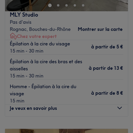
moment rien qu'à vous grâce à des soins sur mesure
effectués avec professionnalisme. Que ce soit pour une
MLY Studio
pause bien-être rapide ou une journée de cocooning, le
Pas d'avis
salon met l'accent sur les soins et garantit une expérience
Rognac, Bouches-du-Rhône
Montrer sur la carte
mémorable.
Chez votre expert
Épilation à la cire du visage
Transport public le plus proche
à partir de
5 €
15 min - 30 min
À seulement une minute à pied de l’arrêt de bus
Épilation à la cire des bras et des
Stalingrad.
à partir de
13 €
aisselles
15 min - 30 min
L'équipe
Homme - Épilation à la cire du
Julia s'investit pleinement pour garantir une expérience
à partir de
8 €
visage
agréable et satisfaisante pour chaque client.
15 min
Je veux en savoir plus
Nos coups de cœur :
L’atmosphère : découvrez une ambiance cocooning.
La spécialité de l’établissement : les poses de vernis
Lundi
09:00
–
19:00
semi-permanent ainsi que les poses de gel.
Mardi
09:00
–
19:00