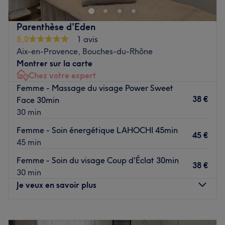
et apaisante, propice à la détente et au lâcher-prise.
Transport public le plus proche
Parenthèse d'Eden
5,0
1 avis
L'arrêt de bus Ferry est uniquement à une minute à pied
Aix-en-Provence, Bouches-du-Rhône
du salon, desservi par les lignes 08SP et 8.
Montrer sur la carte
L'équipe
Chez votre expert
Betania vous accueille chaleureusement chez elle et vous
Femme - Massage du visage Power Sweet
propose des prestations personnalisées, adaptées aux
38 €
Face 30min
besoins de chaque peau et aux attentes de chacun.
30 min
Nos coups de cœur :
Femme - Soin énergétique LAHOCHI 45min
45 €
L’atmosphère : une magnifique pièce dédiée, entièrement
45 min
pensée pour votre confort et votre bien-être.
Femme - Soin du visage Coup d'Éclat 30min
Les spécialités de l’établissement : les soins du visage et
38 €
30 min
les massages.
Je veux en savoir plus
Voir le salon
Lundi
09:00
–
17:00
Mardi
09:00
–
17:00