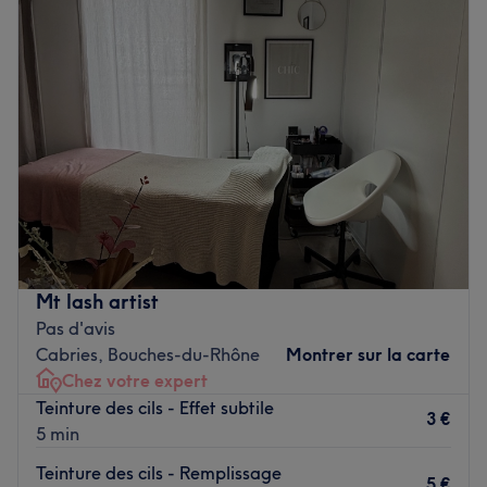
Mercredi
13:30
–
17:00
Jeudi
09:00
–
17:00
Vendredi
09:00
–
17:00
Samedi
13:30
–
17:00
Dimanche
Fermé
Bienvenue chez Parenthèse d'Eden situé à Simiane-
Collongue. Oubliez vos soucis du quotidien et prenez le
temps de reposer votre corps et votre esprit grâce à des
prestations sur mesure adaptées à vos besoins.
Mt lash artist
Transport public le plus proche
Pas d'avis
Le salon est situé à quatre minutes de l'arrêt de bus
Cabries, Bouches-du-Rhône
Montrer sur la carte
Cours des Héros.
Chez votre expert
Teinture des cils - Effet subtile
L’équipe
3 €
5 min
Céline est aux petits soins pour sa clientèle.
Teinture des cils - Remplissage
5 €