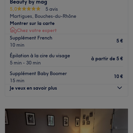
Beauty by mag
5,0
5 avis
Transport public le plus proche
Martigues, Bouches-du-Rhône
A trois minutes à pied de l'arrêt de bus La Salle - Le
Montrer sur la carte
Merle.
Chez votre expert
L’équipe
Supplément French
5 €
10 min
Melissa vous accueille chez elle pour prendre un réel
plaisir d'effectuer des prestations de qualité pour
Épilation à la cire du visage
à partir de
5 €
sublimer le regard de ses clientes.
5 min - 30 min
Supplément Baby Boomer
Nos coups de cœur :
10 €
15 min
L’atmosphère : un espace moderne à l'ambiance
Je veux en savoir plus
conviviale.
La spécialité de l’établissement : la beauté du regard.
La marque utilisée : Les marquises.
Lundi
Fermé
Mardi
08:30
–
18:30
Voir le salon
Mercredi
08:30
–
18:30
Jeudi
08:30
–
18:30
Vendredi
08:30
–
18:30