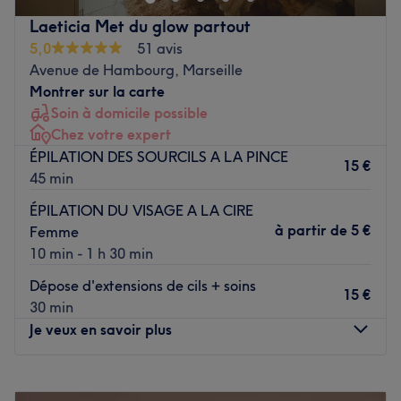
de la manucure et de la pose d'ongles dans un cadre
Laeticia Met du glow partout
raffiné. Plongez dans un univers de créativité et de
5,0
51 avis
tendances, et réservez dès maintenant pour sublimer vos
Avenue de Hambourg, Marseille
mains avec des designs uniques.
Montrer sur la carte
Soin à domicile possible
Transport public le plus proche
Chez votre expert
L'arrêt de bus Bougainville (ligne 144S) est à seulement
ÉPILATION DES SOURCILS A LA PINCE
une minute à pied.
15 €
45 min
L’équipe
ÉPILATION DU VISAGE A LA CIRE
C'est l'experte Lilia qui vous accueille chaleureusement
à partir de
5 €
Femme
chez elle dans une pièce dédiée, afin de vous proposer
10 min - 1 h 30 min
des prestations adaptées à vos besoins.
Dépose d'extensions de cils + soins
15 €
30 min
Nos coups de cœur :
Je veux en savoir plus
L’atmosphère : découvrez un cadre cocooning à la
décoration moderne et épurée.
Lundi
08:00
–
20:00
La spécialité de l’établissement : l'onglerie.
Mardi
08:00
–
20:00
La marque et produits utilisés : Victoria Vynn.