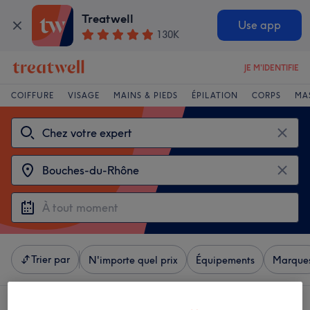
Treatwell
Use app
130K
JE M'IDENTIFIE
COIFFURE
VISAGE
MAINS & PIEDS
ÉPILATION
CORPS
MA
Trier par
N'importe quel prix
Équipements
Marque
Choisir entre 43
chez vos experts à Bouches-du-Rhône