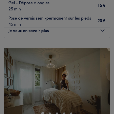
Gel - Dépose d'ongles
15 €
25 min
Pose de vernis semi-permanent sur les pieds
20 €
45 min
Je veux en savoir plus
Lundi
09:00
–
18:00
Mardi
09:00
–
18:00
Mercredi
10:00
–
20:00
Jeudi
09:00
–
18:00
Vendredi
09:00
–
18:00
Samedi
09:00
–
18:00
Dimanche
Fermé
Bienvenue chez Jellynail's un espace d'onglerie installé à
Plan-de-Cuques, où la perfection rencontre l'expertise
avec Lilia prothésiste ongulaire passionnée. Offrant des
prestations sur mesure, elle vous invite à découvrir l'art