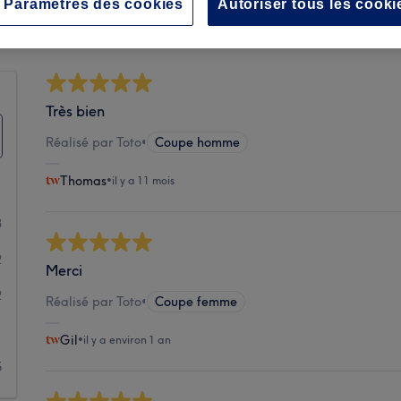
Propreté
Paramètres des cookies
Autoriser tous les cooki
Très bien
Réalisé par Toto
•
Coupe homme
Thomas
•
il y a 11 mois
3
2
Merci
2
Réalisé par Toto
•
Coupe femme
1
Gil
•
il y a environ 1 an
5