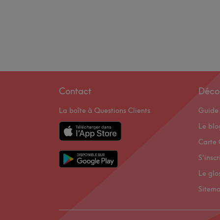
Contact
Déco
La boîte à Questions Clients
Guide 
Le bl
Carte 
S'inscr
Le glo
Sitem