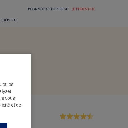
POUR VOTRE ENTREPRISE
JE M'IDENTIFIE
 IDENTITÉ
 et les
alyser
ont vous
icité et de
rsonnel