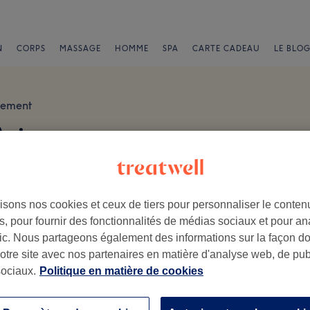
N
CORPS
MASSAGE
HOMME
SPA
CARTE CADEAU
LE BLOG
sement
Avis
ris, France
isons nos cookies et ceux de tiers pour personnaliser le contenu
, pour fournir des fonctionnalités de médias sociaux et pour an
afic. Nous partageons également des informations sur la façon d
notre site avec nos partenaires en matière d'analyse web, de publ
.
ociaux.
Politique en matière de cookies
Ambiance
Pe