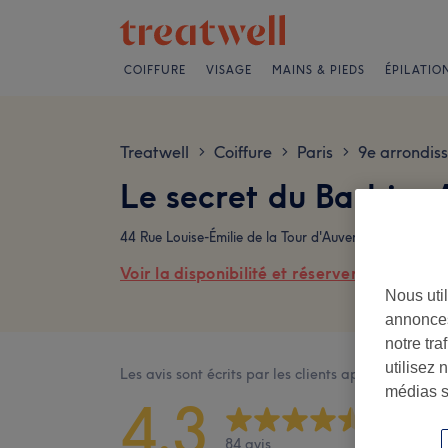
COIFFURE
VISAGE
MAINS & PIEDS
ÉPILATIO
Treatwell
Coiffure
Paris
9e arrondis
>
>
>
Le secret du Barbier 
44 Rue Louise-Émilie de la Tour d'Auvergne, 75009 Pa
Voir la disponibilité et réserver en ligne
Nous util
annonces
notre tr
utilisez 
Les avis sont écrits par les clients après leur visite
médias s
4,3
84 avis