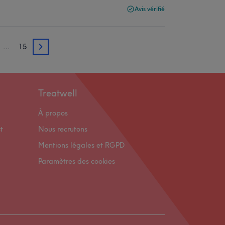
Avis vérifié
…
15
3
Treatwell
À propos
t
Nous recrutons
Mentions légales et RGPD
Paramètres des cookies