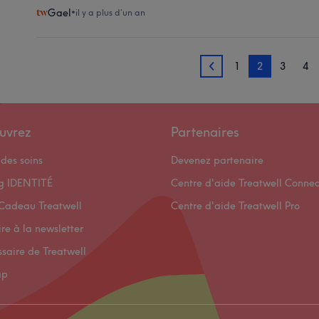
Gael
•
il y a plus d’un an
1
2
3
4
1
uvrez
Partenaires
des soins
Devenez partenaire
og IDENTITÉ
Centre d'aide Treatwell Connec
Cadeau Treatwell
Centre d'aide Treatwell Pro
ire à la newsletter
ssaire de Treatwell
ap