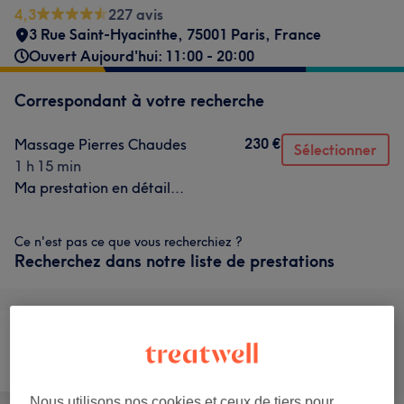
4,3
227 avis
3 Rue Saint-Hyacinthe, 75001 Paris, France
Ouvert Aujourd'hui: 11:00 - 20:00
Correspondant à votre recherche
230 €
Massage Pierres Chaudes
Sélectionner
1 h 15 min
Ma prestation en détail...
Ce n'est pas ce que vous recherchiez ?
Recherchez dans notre liste de prestations
Visage
Massage
Corps
Nous utilisons nos cookies et ceux de tiers pour