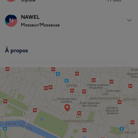
Styliste
11 avis
Massage
Prestations
NAWEL
N
Masseur/Masseuse
Corps
Danse
Massage
Coiffure
Prestations
À propos
Corps
Visage
Massage