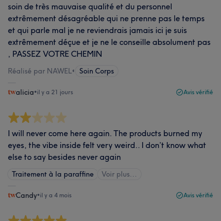
soin de très mauvaise qualité et du personnel
extrêmement désagréable qui ne prenne pas le temps
et qui parle mal je ne reviendrais jamais ici je suis
extrêmement déçue et je ne le conseille absolument pas
, PASSEZ VOTRE CHEMIN
Réalisé par NAWEL
•
Soin Corps
alicia
•
il y a 21 jours
Avis vérifié
I will never come here again. The products burned my
eyes, the vibe inside felt very weird.. I don’t know what
else to say besides never again
Traitement à la paraffine
Voir plus...
Candy
•
il y a 4 mois
Avis vérifié