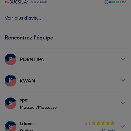
BUCSILA
•
il y a 6 mois
Avis vérifié
Voir plus d'avis...
Rencontrez l'équipe
P
PORNTIPA
Prestations
K
KWAN
Corps
Massage
Prestations
spa
S
Masseur/Masseuse
Corps
Massage
Prestations
Glayci
5.0
G