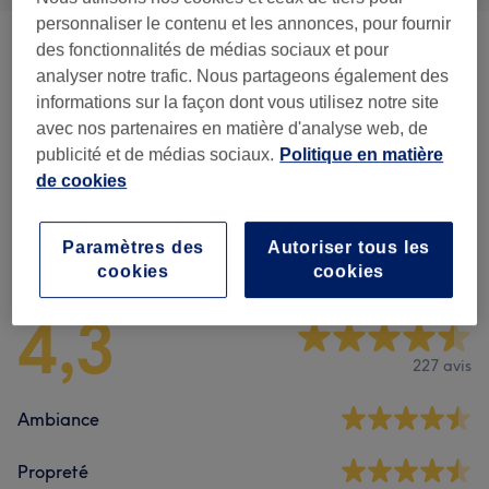
personnaliser le contenu et les annonces, pour fournir
des fonctionnalités de médias sociaux et pour
Massages
(
5
)
à partir de 160 €
analyser notre trafic. Nous partageons également des
informations sur la façon dont vous utilisez notre site
Spa
(
1
)
299 €
avec nos partenaires en matière d'analyse web, de
publicité et de médias sociaux.
Politique en matière
Soin Du Corps
(
1
)
à partir de 140 €
de cookies
Avis sur l'établissement
Paramètres des
Autoriser tous les
cookies
cookies
4,3
227 avis
Ambiance
Propreté