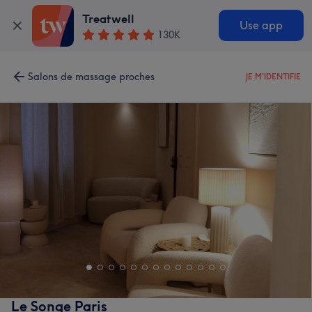
Treatwell
Use app
130K
Salons de massage proches
JE M'IDENTIFIE
Le Songe Paris