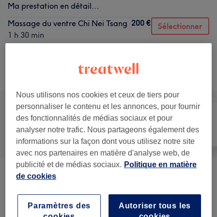
Ma prestation en détail...
200 €
Massage du ventre Chi Nei Tsang
Sélectionner
1 h 30 min
Ma prestation en détail...
Recherchez dans notre liste de prestations
Nous utilisons nos cookies et ceux de tiers pour
personnaliser le contenu et les annonces, pour fournir
des fonctionnalités de médias sociaux et pour
analyser notre trafic. Nous partageons également des
Tout
Épilation
Visage
informations sur la façon dont vous utilisez notre site
avec nos partenaires en matière d'analyse web, de
publicité et de médias sociaux.
Politique en matière
de cookies
Les Exclusivités De L'été By Le Songe
(
1
)
169 €
Massage Sur Mesure
(
2
)
à partir de 85 €
Paramètres des
Autoriser tous les
cookies
cookies