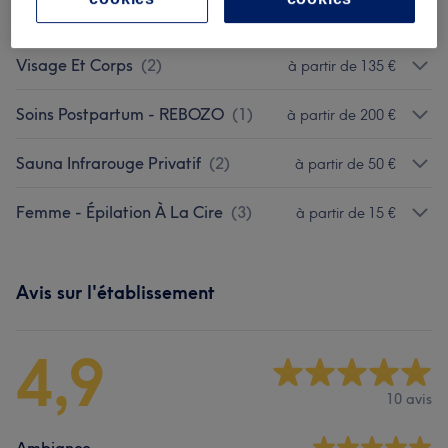
Visage Sur Mesure
(
2
)
à partir de 85 €
Visage Et Corps
(
2
)
à partir de 135 €
Soins Postpartum - REBOZO
(
1
)
à partir de 200 €
Sauna Infrarouge Privatif
(
2
)
à partir de 50 €
Femme - Épilation À La Cire
(
3
)
à partir de 15 €
Avis sur l'établissement
4,9
10 avis